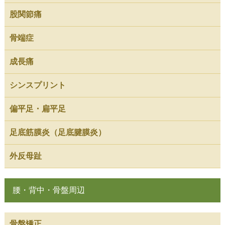
股関節痛
骨端症
成長痛
シンスプリント
偏平足・扁平足
足底筋膜炎（足底腱膜炎）
外反母趾
腰・背中・骨盤周辺
骨盤矯正