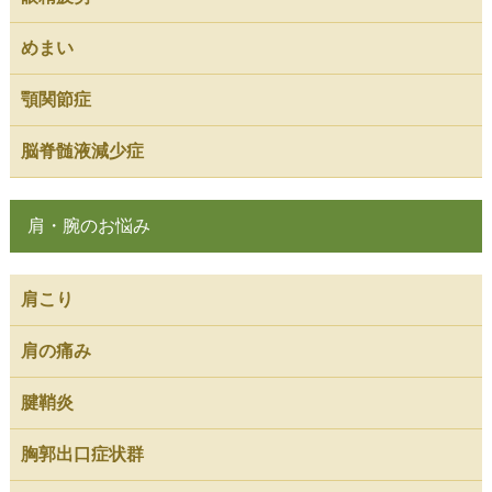
めまい
顎関節症
脳脊髄液減少症
肩・腕のお悩み
肩こり
肩の痛み
腱鞘炎
胸郭出口症状群