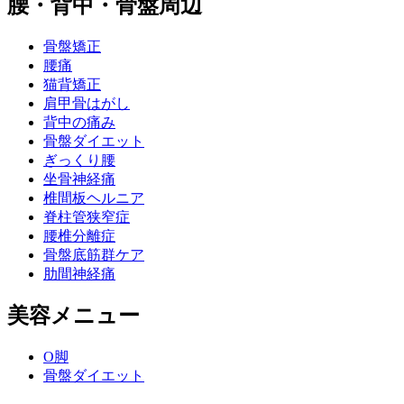
腰・背中・骨盤周辺
骨盤矯正
腰痛
猫背矯正
肩甲骨はがし
背中の痛み
骨盤ダイエット
ぎっくり腰
坐骨神経痛
椎間板ヘルニア
脊柱管狭窄症
腰椎分離症
骨盤底筋群ケア
肋間神経痛
美容メニュー
O脚
骨盤ダイエット