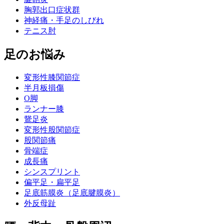
胸郭出口症状群
神経痛・手足のしびれ
テニス肘
足のお悩み
変形性膝関節症
半月板損傷
O脚
ランナー膝
鵞足炎
変形性股関節症
股関節痛
骨端症
成長痛
シンスプリント
偏平足・扁平足
足底筋膜炎（足底腱膜炎）
外反母趾