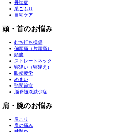
骨端症
巣ごもり
自宅ケア
頭・首のお悩み
むち打ち損傷
偏頭痛（片頭痛）
頭痛
ストレートネック
寝違い（寝違え）
眼精疲労
めまい
顎関節症
脳脊髄液減少症
肩・腕のお悩み
肩こり
肩の痛み
腱鞘炎