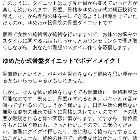
このように、ダイエットはまず見た目から変えていった方が
楽しく続けられます。骨盤、骨格をゆめたか式の矯正技術で
整え、そこから理想の体を手にできるように指導させていた
だくのが、ゆめたか接骨院の骨盤ダイエットです。
個室で女性の施術者が施術を行いますので、お体のお悩みや
スタイルに関するお話もしっかりとカウンセリングで聞き取
りしながら、あなたの理想のスタイル作りを応援します。
ゆめたか式骨盤ダイエットでボディメイク！
骨盤矯正というと、ボキボキ骨音をならす施術を思い浮かべ
る方もいらっしゃるかもしれません。
しかし、そんな怖い施術をしなくても骨盤矯正・骨格調整は
可能なのです。例えば、骨盤がずれるとき、ボキッとか音が
鳴ってずれるのでしょうか？違います。日常生活の何気ない
無影な姿勢の連続で徐々に骨格はズレていくのです。その状
態が継続されると骨の変形に繋がります。ですから、骨位置
をもとに戻す矯正も、そっと行いますので、ご安心くださ
い。無理にグイグイ押したり、急に激しく捻ったりすること
はございません。施術の途中で、必要な圧はかけますが、決