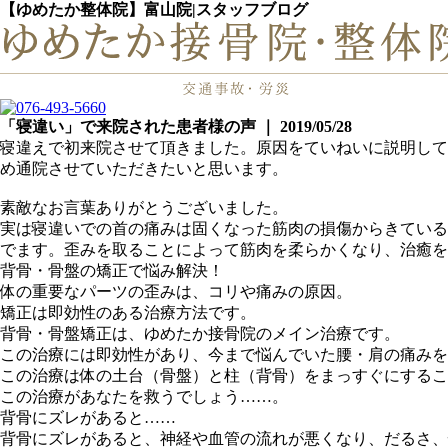
【ゆめたか整体院】富山院|スタッフブログ
「寝違い」で来院された患者様の声 ｜ 2019/05/28
寝違えで初来院させて頂きました。原因をていねいに説明して
め通院させていただきたいと思います。
素敵なお言葉ありがとうございました。
実は寝違いでの首の痛みは固くなった筋肉の損傷からきている
でます。歪みを取ることによって筋肉を柔らかくなり、治癒を
背骨・骨盤の矯正で悩み解決！
体の重要なパーツの歪みは、コリや痛みの原因。
矯正は即効性のある治療方法です。
背骨・骨盤矯正は、ゆめたか接骨院のメイン治療です。
この治療には即効性があり、今まで悩んでいた腰・肩の痛みを
この治療は体の土台（骨盤）と柱（背骨）をまっすぐにするこ
この治療があなたを救うでしょう……。
背骨にズレがあると……
背骨にズレがあると、神経や血管の流れが悪くなり、だるさ、