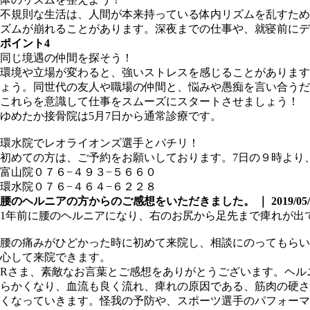
不規則な生活は、人間が本来持っている体内リズムを乱すため
ズムが崩れることがあります。深夜までの仕事や、就寝前にデ
ポイント4
同じ境遇の仲間を探そう！
環境や立場が変わると、強いストレスを感じることがあります
ょう。同世代の友人や職場の仲間と、悩みや愚痴を言い合うだ
これらを意識して仕事をスムーズにスタートさせましょう！
ゆめたか接骨院は5月7日から通常診療です。
環水院でレオライオンズ選手とパチリ！
初めての方は、ご予約をお願いしております。7日の９時より
富山院０７６−４９３−５６６０
環水院０７６−４６４−６２２８
腰のヘルニアの方からのご感想をいただきました。 ｜ 2019/05/
1年前に腰のヘルニアになり、右のお尻から足先まで痺れが出
腰の痛みがひどかった時に初めて来院し、相談にのってもらい
心して来院できます。
Rさま、素敵なお言葉とご感想をありがとうございます。ヘル
らかくなり、血流も良く流れ、痺れの原因である、筋肉の硬さ
くなっていきます。怪我の予防や、スポーツ選手のパフォーマ