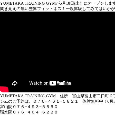
YUMETAKA TRAINING GYMが5月18日(土）にオープンしま
聞き覚えの無い整体フィットネス！一度体験してみてはいかが
YUMETAKA TRAINING GYM 住所 富山県富山市二口町
ジムのご予約は、０７６−４６１−５８２１ 体験無料中！6月
富山院０７６−４９３−５６６０
環水院０７６−４６４−６２２８