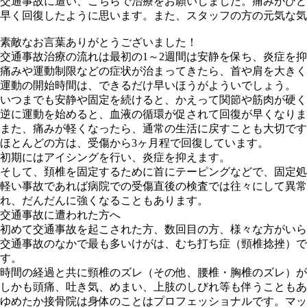
交通事故に遭い、こちらで治療をお願いしました。痛みがひど
早く回復したように思います。また、スタッフの方の元気な気
素敵なお言葉ありがとうございました！
交通事故治療の流れは最初の1～2週間は安静を保ち、炎症を
痛みや運動制限などの症状が治まってきたら、首や肩を大きく
運動の開始時間は、できるだけ早いほうがよういでしょう。
いつまでも安静や固定を続けると、かえって関節や筋肉が硬く
逆に運動を始めると、血液の循環が促されて回復が早くなりま
また、痛みが軽くなったら、通常の生活に戻すことも大切です
ほとんどの方は、受傷から3ヶ月程で回復しています。
初期にはアイシングを行い、炎症を抑えます。
そして、頚椎を固定するために首にテーピングなどで、固定処
軽い事故であれば病院での受傷直後の検査では往々にして異常
れ、だんだんに強くなることもあります。
交通事故に遭われた方へ
初めて交通事故を起こされた方、数回目の方、様々な方がいら
交通事故のなかで最も多いけがは、むち打ち症（頸椎捻挫）で
す。
時間の経過と共に頸椎のズレ（その他、腰椎・胸椎のズレ）が
しかも頭痛、吐き気、めまい、上肢のしびれ等も伴うこともあ
ゆめたか接骨院は身体のことはプロフェッショナルです。マッ