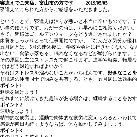
寝違えでご来店、富山市の方です。 ｜ 2019/05/05
寝違えでこられた方からご感想をいただきました。
ということで、寝違えは治りが悪いと本当に辛いものです。早
い事の始まりです。万が一の時は、お早めにご相談ください。
さて、皆様はゴールデンウィークをどう過ごされましたか？
休養をしっかりとって仕事開始ですが、「なんだか気分が優れ
五月病とは、5月の連休後に、学校や会社に行きたくない、な
出ない、食欲が落ちる、眠れなくなるなどが挙げられます。こ
その原因は主にストレスがで起こります。進学や就職、転居な
ではどう対処すればよいか？
それはストレスを溜めないことがいちばんです。
好きなことを
じ境遇の仲間同士で悩みを共有することも、五月病には効果的
ポイント1
趣味を続けよう！
それまでに続けてきた趣味がある場合は、継続することをお
ポイント2
運動をしよう！
精神的な疲労は、運動で肉体的な疲労に変えられるといわれて
感覚が何日も続くようならば、体を動かしてみましょう。
ポイント3
体のリズムを整えよう！