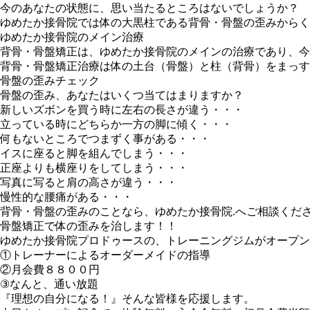
今のあなたの状態に、思い当たるところはないでしょうか？
ゆめたか接骨院では体の大黒柱である背骨・骨盤の歪みからく
ゆめたか接骨院のメイン治療
背骨・骨盤矯正は、ゆめたか接骨院のメインの治療であり、今
背骨・骨盤矯正治療は体の土台（骨盤）と柱（背骨）をまっす
骨盤の歪みチェック
骨盤の歪み、あなたはいくつ当てはまりますか？
新しいズボンを買う時に左右の長さが違う・・・
立っている時にどちらか一方の脚に傾く・・・
何もないところでつまずく事がある・・・
イスに座ると脚を組んでしまう・・・
正座よりも横座りをしてしまう・・・
写真に写ると肩の高さが違う・・・
慢性的な腰痛がある・・・
背骨・骨盤の歪みのことなら、ゆめたか接骨院.へご相談くだ
骨盤矯正で体の歪みを治します！！
ゆめたか接骨院プロドゥースの、トレーニングジムがオープン
①トレーナーによるオーダーメイドの指導
②月会費８８００円
③なんと、通い放題
『理想の自分になる！』そんな皆様を応援します。