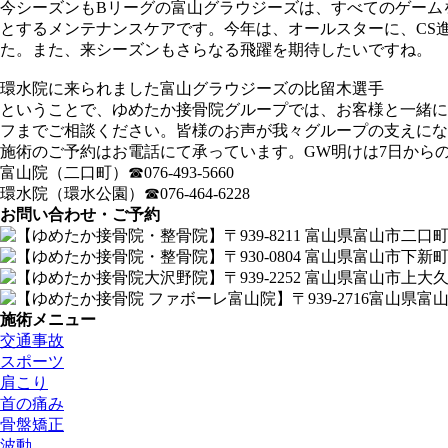
今シーズンもBリーグの富山グラウジーズは、すべてのゲーム
とするメンテナンスケアです。今年は、オールスターに、CS
た。また、来シーズンもさらなる飛躍を期待したいですね。
環水院に来られました富山グラウジーズの比留木選手
ということで、ゆめたか接骨院グループでは、お客様と一緒に
フまでご相談ください。皆様のお声が我々グループの支えにな
施術のご予約はお電話にて承っています。GW明けは7日から
富山院（二口町）☎︎076-493-5660
環水院（環水公園）☎︎076-464-6228
お問い合わせ・ご予約
施術メニュー
交通事故
スポーツ
肩こり
首の痛み
骨盤矯正
波動