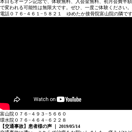
本日もオープン記念で、体験無料、入会金無料、初月会費半額
で変われる可能性は無限大です。ぜひ、一度ご体験ください。
電話０７６−４６１−５８２１ ゆめたか接骨院富山院の隣で
富山院０７６−４９３−５６６０
環水院０７６−４６４−６２２８
【交通事故】患者様の声 ｜ 2019/05/14