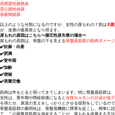
④間質性膀胱炎
⑤心因性頻尿
⑥夜間頻尿
以上のような分類になるのですが、女性の尿もれの７割は
①腹
が、改善の最善策となり得ます。
尿もれの原因はこちら〜腹圧性尿失禁の場合〜
尿もれの原因は、骨盤の下を支える
骨盤底筋群の筋肉ダメージ
✔️妊娠・出産
✔️肥満
✔️更年期
✔️加齢
✔️便秘
✔️荷重労働
筋肉は年をとると弱ってきてしまいます。特に骨盤底筋群は、
女性は、更年期や閉経前後になると
女性ホルモンの分泌が低下
を持たせ、尿道の支えをしっかりとさせる役割をしているので
骨盤底筋群の脆弱化は、骨盤底機能に障害を起こし、簡単に説
て、この骨盤底筋群を強化することが、尿もれを改善する方法