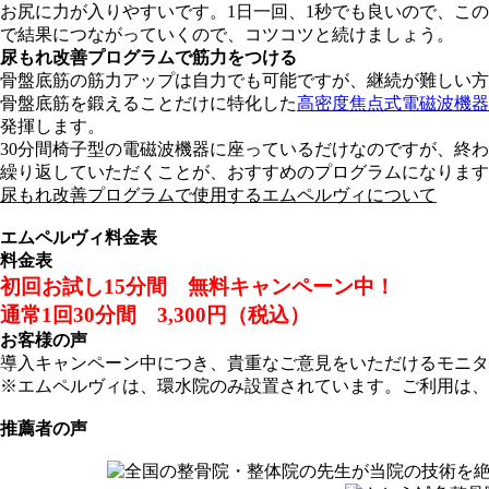
お尻に力が入りやすいです。1日一回、1秒でも良いので、こ
で結果につながっていくので、コツコツと続けましょう。
尿もれ改善プログラムで筋力をつける
骨盤底筋の筋力アップは自力でも可能ですが、継続が難しい方
骨盤底筋を鍛えることだけに特化した
高密度焦点式電磁波機器
発揮します。
30分間椅子型の電磁波機器に座っているだけなのですが、終
繰り返していただくことが、おすすめのプログラムになります
尿もれ改善プログラムで使用するエムペルヴィについて
エムペルヴィ料金表
料金表
初回お試し15分間 無料キャンペーン中！
通常1回30分間 3,300円（税込）
お客様の声
導入キャンペーン中につき、貴重なご意見をいただけるモニタ
※エムペルヴィは、環水院のみ設置されています。ご利用は、
推薦者の声