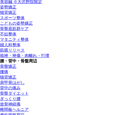
美容鍼 ※大沢野院限定
姿勢矯正
猫背矯正
スポーツ整体
こどもの姿勢矯正
骨盤底筋群ケア
不妊整体
マタニティ整体
婦人科整体
筋膜リリース
捻挫・挫傷・肉離れ・打撲
腰・背中・骨盤周辺
骨盤矯正
腰痛
猫背矯正
肩甲骨はがし
背中の痛み
骨盤ダイエット
ぎっくり腰
坐骨神経痛
椎間板ヘルニア
脊柱管狭窄症