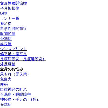
変形性膝関節症
半月板損傷
O脚
ランナー膝
鵞足炎
変形性股関節症
股関節痛
骨端症
成長痛
シンスプリント
偏平足・扁平足
足底筋膜炎（足底腱膜炎）
外反母趾
全身のお悩み
尿もれ（尿失禁）
免疫力
便秘
自律神経の乱れ
不眠症・睡眠障害
神経痛・手足のしびれ
骨端症