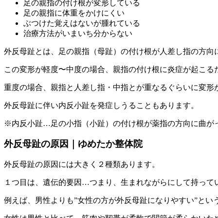
足の親指の付け根が変形している
足の親指に体重をかけにくい
ぶつけた覚えはないが腫れている
治療方法がいまいち分からない
外反母趾とは、足の親指（母趾）の付け根が人差し指の方向に
この変形が軽度〜中度の場合、親指の付け根に炎症が起こる
重度の場合、親指と人差し指・中指とが重なるぐらいに変形
外反母趾に伴い内反小趾を発症しうることもあります。
※内反小趾…足の小指（小趾）の付け根が薬指の方向に曲が
外反母趾の原因｜ゆめたか整体院
外反母趾の原因には大きく２種類あります。
１つ目は、遺伝的要因…つまり、生まれながらにして持って
例えば、男性よりも”女性の方が外反母趾になりやすい”とい