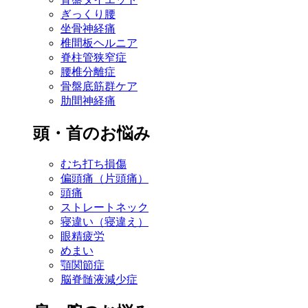
ぎっくり腰
坐骨神経痛
椎間板ヘルニア
脊柱管狭窄症
腰椎分離症
骨盤底筋群ケア
肋間神経痛
頭・首のお悩み
むち打ち損傷
偏頭痛（片頭痛）
頭痛
ストレートネック
寝違い（寝違え）
眼精疲労
めまい
顎関節症
脳脊髄液減少症