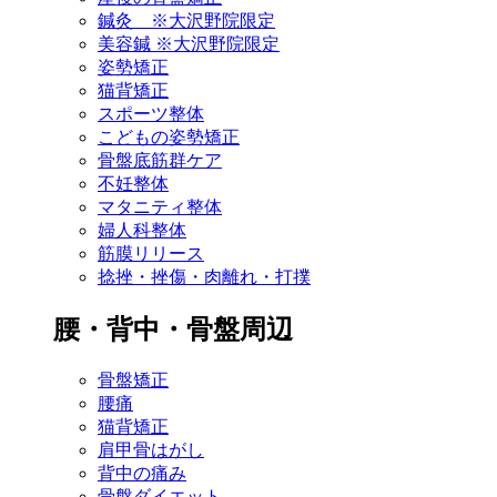
鍼灸 ※大沢野院限定
美容鍼 ※大沢野院限定
姿勢矯正
猫背矯正
スポーツ整体
こどもの姿勢矯正
骨盤底筋群ケア
不妊整体
マタニティ整体
婦人科整体
筋膜リリース
捻挫・挫傷・肉離れ・打撲
腰・背中・骨盤周辺
骨盤矯正
腰痛
猫背矯正
肩甲骨はがし
背中の痛み
骨盤ダイエット