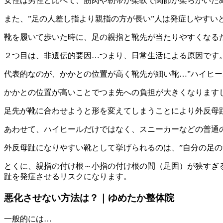
女性は男性と比べて、筋肉や靭帯が柔軟で関節が柔らかいた
また、”足の人差し指より親指の方が長い”人は発症しやすい
靴を履いて歩いた時に、足の親指と靴先が当たりやすくなる
２つ目は、非遺伝的要因…つまり、日常生活による原因です
代表的なのが、かかとの位置が高く靴先が細い靴…”ハイヒー
かかとの位置が高いことでつま先への負担が大きくなります
足先が靴に合わせようと形を変えてしまうことにより外反母
あわせて、ハイヒールだけではなく、スニーカーなどの普通
外反母趾になりやすい靴として挙げられるのは、”自分の足の
とくに、親指の付け根～小指の付け根の間（足囲）が狭すぎ
趾を発症させるリスクになります。
悪化させない方法は？｜ゆめたか整体院
一般的には…