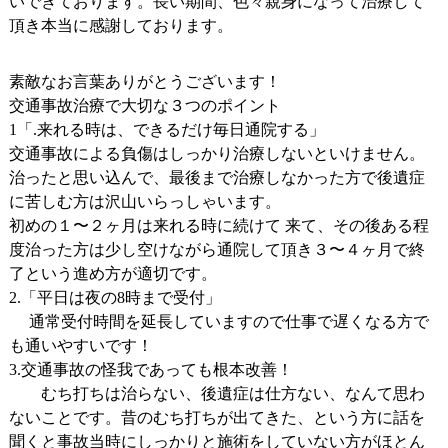
いできております。長い期間、色々親身になって治療して
頂き本当に感謝しております。
素敵なお言葉ありがとうございます！
交通事故治療で大切な３つのポイント
1「.来れる時は、できるだけ毎日通院する」
交通事故による負傷はしっかり治療しないといけません。
治ったと思い込んで、最後まで治療しなかった方で後遺症
に苦しむ方は沢山いらっしゃいます。
初めの１〜２ヶ月は来れる時に続けて 来て、その後ある程
度治った方は少し空けながら通院して頂き３〜４ヶ月で終
了という進め方が適切です。
2.「平日は夜の8時まで受付」
通常受付時間を延長していますので仕事で遅くなる方で
も通いやすいです！
3.交通事故の怪我であっても根本改善！
むち打ちは治らない、後遺症は仕方ない、なんて思わ
ないことです。昔のむち打ちが出てきた、という方に話を
聞くと事故当時にしっかりと施術をしていない方がほとん