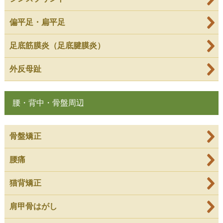
偏平足・扁平足
足底筋膜炎（足底腱膜炎）
外反母趾
腰・背中・骨盤周辺
骨盤矯正
腰痛
猫背矯正
肩甲骨はがし