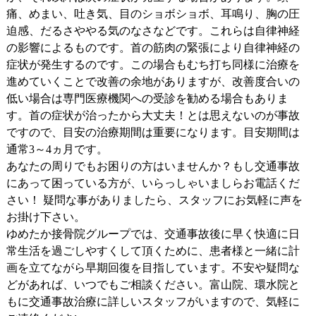
痛、めまい、吐き気、目のショボショボ、耳鳴り、胸の圧
迫感、だるさややる気のなさなどです。これらは自律神経
の影響によるものです。首の筋肉の緊張により自律神経の
症状が発生するのです。この場合もむち打ち同様に治療を
進めていくことで改善の余地がありますが、改善度合いの
低い場合は専門医療機関への受診を勧める場合もありま
す。首の症状が治ったから大丈夫！とは思えないのが事故
ですので、目安の治療期間は重要になります。目安期間は
通常3～4ヵ月です。
あなたの周りでもお困りの方はいませんか？もし交通事故
にあって困っている方が、いらっしゃいましらお電話くだ
さい！ 疑問な事がありましたら、スタッフにお気軽に声を
お掛け下さい。
ゆめたか接骨院グループでは、交通事故後に早く快適に日
常生活を過ごしやすくして頂くために、患者様と一緒に計
画を立てながら早期回復を目指しています。不安や疑問な
どがあれば、いつでもご相談ください。富山院、環水院と
もに交通事故治療に詳しいスタッフがいますので、気軽に