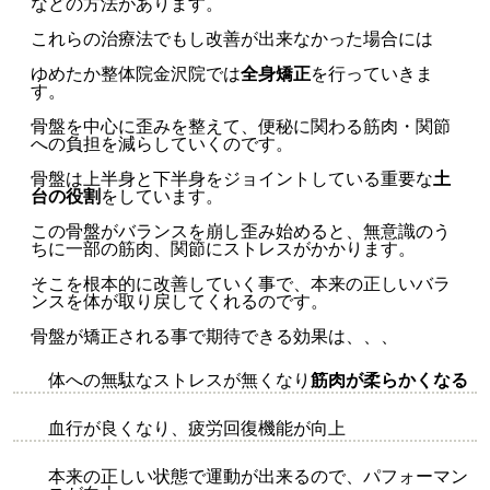
などの方法があります。
これらの治療法でもし改善が出来なかった場合には
ゆめたか整体院金沢院では
全身矯正
を行っていきま
す。
骨盤を中心に歪みを整えて、便秘に関わる筋肉・関節
への負担を減らしていくのです。
骨盤は上半身と下半身をジョイントしている重要な
土
台の役割
をしています。
この骨盤がバランスを崩し歪み始めると、無意識のう
ちに一部の筋肉、関節にストレスがかかります。
そこを根本的に改善していく事で、本来の正しいバラ
ンスを体が取り戻してくれるのです。
骨盤が矯正される事で期待できる効果は、、、
体への無駄なストレスが無くなり
筋肉が柔らかくなる
血行が良くなり、疲労回復機能が向上
本来の正しい状態で運動が出来るので、パフォーマン