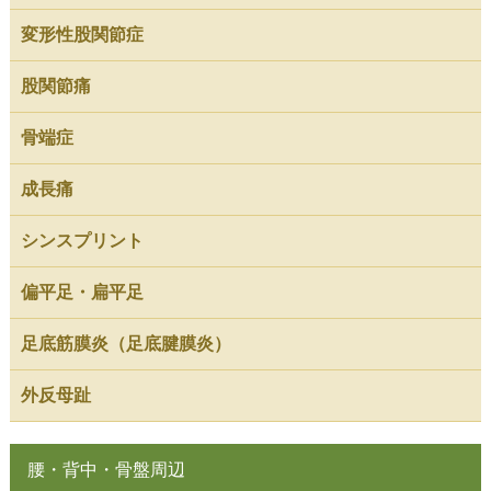
変形性股関節症
股関節痛
骨端症
成長痛
シンスプリント
偏平足・扁平足
足底筋膜炎（足底腱膜炎）
外反母趾
腰・背中・骨盤周辺