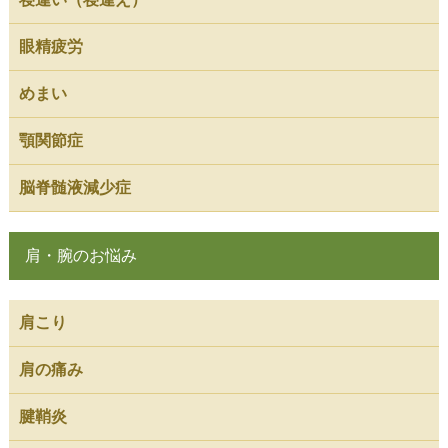
眼精疲労
めまい
顎関節症
脳脊髄液減少症
肩・腕のお悩み
肩こり
肩の痛み
腱鞘炎