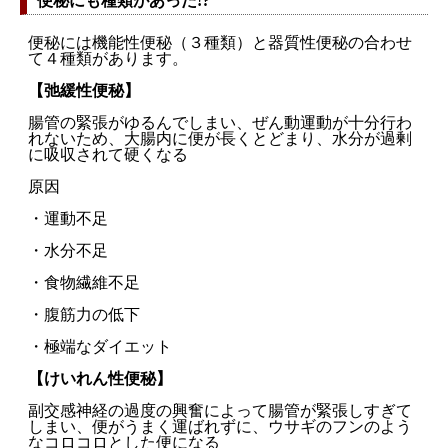
便秘にも種類があった!?
便秘には機能性便秘（３種類）と器質性便秘の合わせ
て４種類があります。
【弛緩性便秘】
腸管の緊張がゆるんでしまい、ぜん動運動が十分行わ
れないため、大腸内に便が長くとどまり、水分が過剰
に吸収されて硬くなる
原因
・運動不足
・水分不足
・食物繊維不足
・腹筋力の低下
・極端なダイエット
【けいれん性便秘】
副交感神経の過度の興奮によって腸管が緊張しすぎて
しまい、便がうまく運ばれずに、ウサギのフンのよう
なコロコロとした便になる