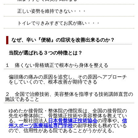
正しい姿勢を維持できない・・・
トイレでりきみすぎてお尻が痛い・・・
なぜ、辛い『便秘』の症状を改善出来るのか？
当院が選ばれる３つの特徴とは？
１ 痛くない骨格矯正で根本から身体を整える
偏頭痛の痛みの原因を追究し、その原因へアプローチ
をしていくので、根本改善が期待できる
２ 全国で治療技術、美容整体を指導する技術講師直営の
施設であること
ゆめたか接骨院・整体院の僧院長は、全国の接骨院の
先生や整体師に、骨盤矯正技術や美容整体を教えてい
る。一般社団法人
日本骨盤矯正技術協会
の理事や
、
信
州スポーツ医療福祉専門学校
の副学校長も務めている
ので、信用性がある院であることがうかがえる。