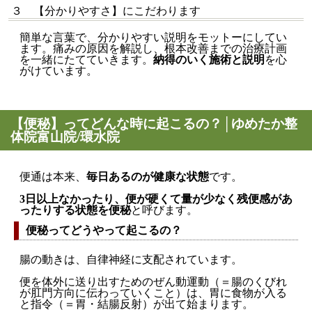
３ 【分かりやすさ】にこだわります
簡単な言葉で、分かりやすい説明をモットーにしてい
ます。痛みの原因を解説し、根本改善までの治療計画
を一緒にたてていきます。
納得のいく施術と説明
を心
がけています。
【便秘】ってどんな時に起こるの？│ゆめたか整
体院富山院/環水院
便通は本来、
毎日あるのが健康な状態
です。
3日以上なかったり、便が硬くて量が少なく残便感があ
ったりする状態を便秘
と呼びます。
便秘ってどうやって起こるの？
腸の動きは、自律神経に支配されています。
便を体外に送り出すためのぜん動運動（＝腸のくびれ
が肛門方向に伝わっていくこと）は、胃に食物が入る
と指令（＝胃・結腸反射）が出て始まります。