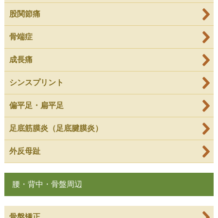
股関節痛
骨端症
成長痛
シンスプリント
偏平足・扁平足
足底筋膜炎（足底腱膜炎）
外反母趾
腰・背中・骨盤周辺
骨盤矯正