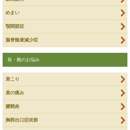
めまい
顎関節症
脳脊髄液減少症
肩・腕のお悩み
肩こり
肩の痛み
腱鞘炎
胸郭出口症状群