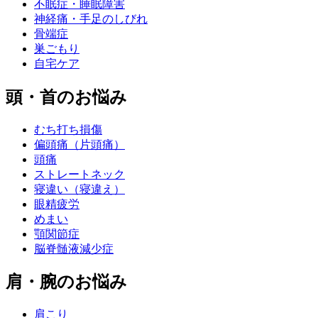
不眠症・睡眠障害
神経痛・手足のしびれ
骨端症
巣ごもり
自宅ケア
頭・首のお悩み
むち打ち損傷
偏頭痛（片頭痛）
頭痛
ストレートネック
寝違い（寝違え）
眼精疲労
めまい
顎関節症
脳脊髄液減少症
肩・腕のお悩み
肩こり