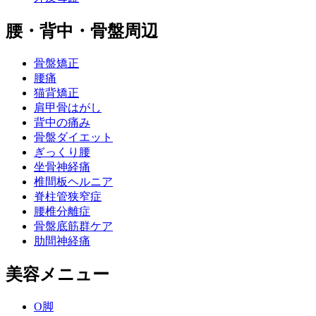
腰・背中・骨盤周辺
骨盤矯正
腰痛
猫背矯正
肩甲骨はがし
背中の痛み
骨盤ダイエット
ぎっくり腰
坐骨神経痛
椎間板ヘルニア
脊柱管狭窄症
腰椎分離症
骨盤底筋群ケア
肋間神経痛
美容メニュー
O脚