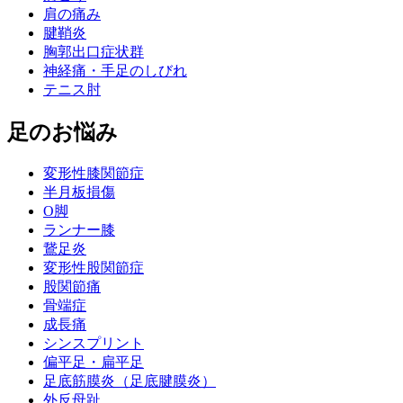
肩の痛み
腱鞘炎
胸郭出口症状群
神経痛・手足のしびれ
テニス肘
足のお悩み
変形性膝関節症
半月板損傷
O脚
ランナー膝
鵞足炎
変形性股関節症
股関節痛
骨端症
成長痛
シンスプリント
偏平足・扁平足
足底筋膜炎（足底腱膜炎）
外反母趾