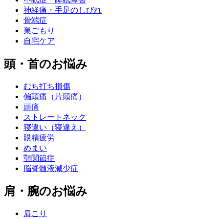
神経痛・手足のしびれ
骨端症
巣ごもり
自宅ケア
頭・首のお悩み
むち打ち損傷
偏頭痛（片頭痛）
頭痛
ストレートネック
寝違い（寝違え）
眼精疲労
めまい
顎関節症
脳脊髄液減少症
肩・腕のお悩み
肩こり