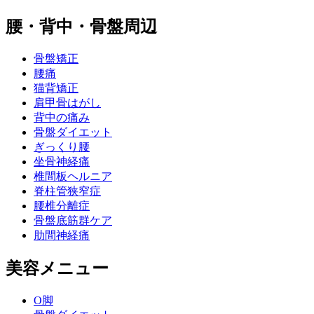
腰・背中・骨盤周辺
骨盤矯正
腰痛
猫背矯正
肩甲骨はがし
背中の痛み
骨盤ダイエット
ぎっくり腰
坐骨神経痛
椎間板ヘルニア
脊柱管狭窄症
腰椎分離症
骨盤底筋群ケア
肋間神経痛
美容メニュー
O脚