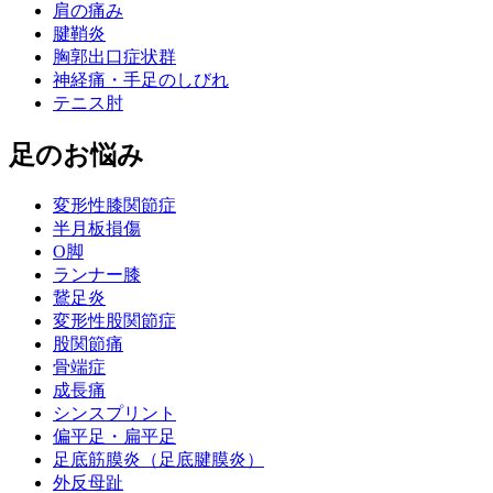
肩の痛み
腱鞘炎
胸郭出口症状群
神経痛・手足のしびれ
テニス肘
足のお悩み
変形性膝関節症
半月板損傷
O脚
ランナー膝
鵞足炎
変形性股関節症
股関節痛
骨端症
成長痛
シンスプリント
偏平足・扁平足
足底筋膜炎（足底腱膜炎）
外反母趾