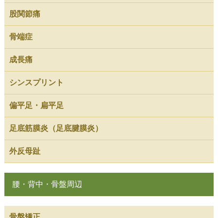
股関節痛
骨端症
成長痛
シンスプリント
偏平足・扁平足
足底筋膜炎（足底腱膜炎）
外反母趾
腰・背中・骨盤周辺
骨盤矯正