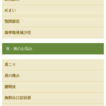
めまい
顎関節症
脳脊髄液減少症
肩・腕のお悩み
肩こり
肩の痛み
腱鞘炎
胸郭出口症状群