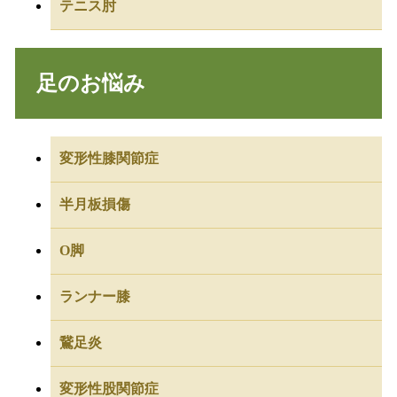
テニス肘
足のお悩み
変形性膝関節症
半月板損傷
O脚
ランナー膝
鵞足炎
変形性股関節症