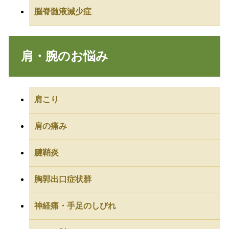
脳脊髄液減少症
肩・腕のお悩み
肩こり
肩の痛み
腱鞘炎
胸郭出口症状群
神経痛・手足のしびれ