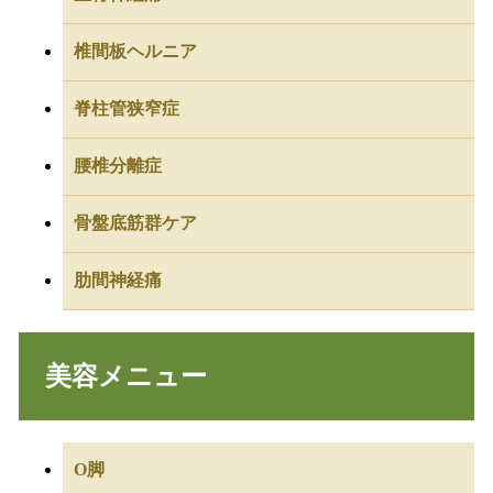
椎間板ヘルニア
脊柱管狭窄症
腰椎分離症
骨盤底筋群ケア
肋間神経痛
美容メニュー
O脚