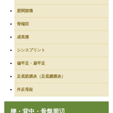
股関節痛
骨端症
成長痛
シンスプリント
偏平足・扁平足
足底筋膜炎（足底腱膜炎）
外反母趾
腰・背中・骨盤周辺