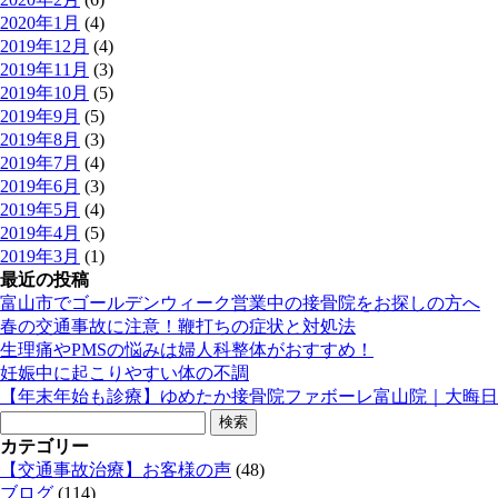
2020年1月
(4)
2019年12月
(4)
2019年11月
(3)
2019年10月
(5)
2019年9月
(5)
2019年8月
(3)
2019年7月
(4)
2019年6月
(3)
2019年5月
(4)
2019年4月
(5)
2019年3月
(1)
最近の投稿
富山市でゴールデンウィーク営業中の接骨院をお探しの方へ
春の交通事故に注意！鞭打ちの症状と対処法
生理痛やPMSの悩みは婦人科整体がおすすめ！
妊娠中に起こりやすい体の不調
【年末年始も診療】ゆめたか接骨院ファボーレ富山院｜大晦日
検
索:
カテゴリー
【交通事故治療】お客様の声
(48)
ブログ
(114)