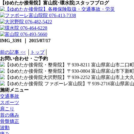
【ゆめたか接骨院】富山院･環水院|スタッフブログ
IMG_3391 ｜ 2015/07/17
前の記事 <<
│
トップ
│
お問い合わせ・ご予約
施術メニュー
交通事故
スポーツ
肩こり
首の痛み
骨盤矯正
波動
痛み