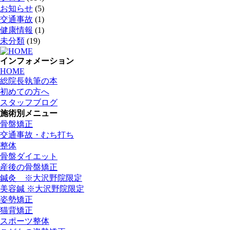
お知らせ
(5)
交通事故
(1)
健康情報
(1)
未分類
(19)
インフォメーション
HOME
総院長執筆の本
初めての方へ
スタッフブログ
施術別メニュー
骨盤矯正
交通事故・むち打ち
整体
骨盤ダイエット
産後の骨盤矯正
鍼灸 ※大沢野院限定
美容鍼 ※大沢野院限定
姿勢矯正
猫背矯正
スポーツ整体