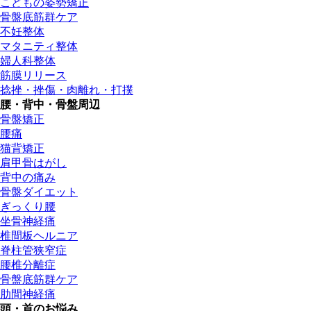
こどもの姿勢矯正
骨盤底筋群ケア
不妊整体
マタニティ整体
婦人科整体
筋膜リリース
捻挫・挫傷・肉離れ・打撲
腰・背中・骨盤周辺
骨盤矯正
腰痛
猫背矯正
肩甲骨はがし
背中の痛み
骨盤ダイエット
ぎっくり腰
坐骨神経痛
椎間板ヘルニア
脊柱管狭窄症
腰椎分離症
骨盤底筋群ケア
肋間神経痛
頭・首のお悩み