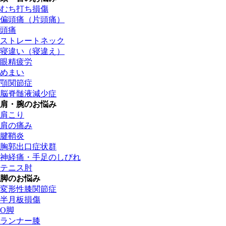
むち打ち損傷
偏頭痛（片頭痛）
頭痛
ストレートネック
寝違い（寝違え）
眼精疲労
めまい
顎関節症
脳脊髄液減少症
肩・腕のお悩み
肩こり
肩の痛み
腱鞘炎
胸郭出口症状群
神経痛・手足のしびれ
テニス肘
脚のお悩み
変形性膝関節症
半月板損傷
O脚
ランナー膝