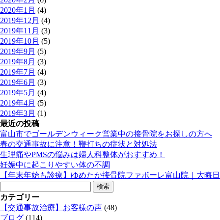
2020年1月
(4)
2019年12月
(4)
2019年11月
(3)
2019年10月
(5)
2019年9月
(5)
2019年8月
(3)
2019年7月
(4)
2019年6月
(3)
2019年5月
(4)
2019年4月
(5)
2019年3月
(1)
最近の投稿
富山市でゴールデンウィーク営業中の接骨院をお探しの方へ
春の交通事故に注意！鞭打ちの症状と対処法
生理痛やPMSの悩みは婦人科整体がおすすめ！
妊娠中に起こりやすい体の不調
【年末年始も診療】ゆめたか接骨院ファボーレ富山院｜大晦日
検
索:
カテゴリー
【交通事故治療】お客様の声
(48)
ブログ
(114)