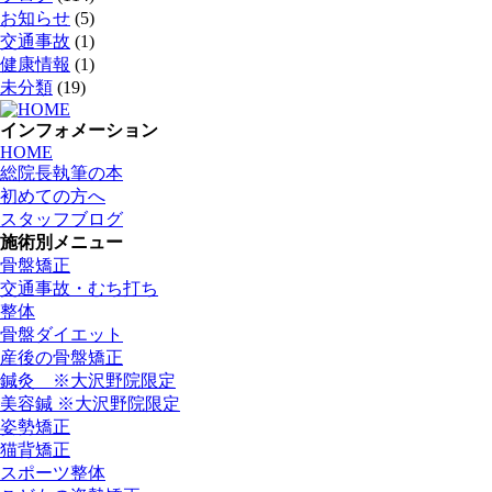
お知らせ
(5)
交通事故
(1)
健康情報
(1)
未分類
(19)
インフォメーション
HOME
総院長執筆の本
初めての方へ
スタッフブログ
施術別メニュー
骨盤矯正
交通事故・むち打ち
整体
骨盤ダイエット
産後の骨盤矯正
鍼灸 ※大沢野院限定
美容鍼 ※大沢野院限定
姿勢矯正
猫背矯正
スポーツ整体