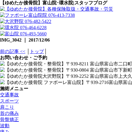
【ゆめたか接骨院】富山院･環水院|スタッフブログ
IMG_3042 ｜ 2017/12/06
前の記事 <<
│
トップ
│
お問い合わせ・ご予約
施術メニュー
交通事故
スポーツ
肩こり
首の痛み
骨盤矯正
波動
痛み