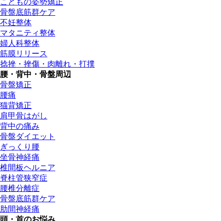
こどもの姿勢矯正
骨盤底筋群ケア
不妊整体
マタニティ整体
婦人科整体
筋膜リリース
捻挫・挫傷・肉離れ・打撲
腰・背中・骨盤周辺
骨盤矯正
腰痛
猫背矯正
肩甲骨はがし
背中の痛み
骨盤ダイエット
ぎっくり腰
坐骨神経痛
椎間板ヘルニア
脊柱管狭窄症
腰椎分離症
骨盤底筋群ケア
肋間神経痛
頭・首のお悩み