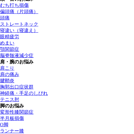
むち打ち損傷
偏頭痛（片頭痛）
頭痛
ストレートネック
寝違い（寝違え）
眼精疲労
めまい
顎関節症
脳脊髄液減少症
肩・腕のお悩み
肩こり
肩の痛み
腱鞘炎
胸郭出口症状群
神経痛・手足のしびれ
テニス肘
脚のお悩み
変形性膝関節症
半月板損傷
O脚
ランナー膝