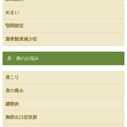
めまい
顎関節症
脳脊髄液減少症
肩・腕のお悩み
肩こり
肩の痛み
腱鞘炎
胸郭出口症状群