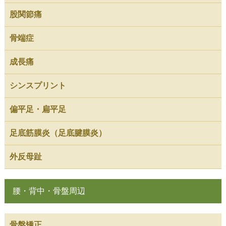
股関節痛
骨端症
成長痛
シンスプリント
偏平足・扁平足
足底筋膜炎（足底腱膜炎）
外反母趾
腰・背中・骨盤周辺
骨盤矯正