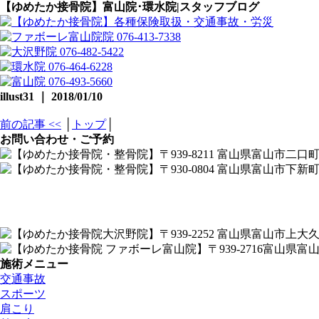
【ゆめたか接骨院】富山院･環水院|スタッフブログ
illust31 ｜ 2018/01/10
前の記事 <<
│
トップ
│
お問い合わせ・ご予約
施術メニュー
交通事故
スポーツ
肩こり