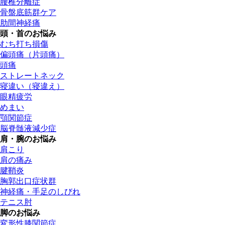
腰椎分離症
骨盤底筋群ケア
肋間神経痛
頭・首のお悩み
むち打ち損傷
偏頭痛（片頭痛）
頭痛
ストレートネック
寝違い（寝違え）
眼精疲労
めまい
顎関節症
脳脊髄液減少症
肩・腕のお悩み
肩こり
肩の痛み
腱鞘炎
胸郭出口症状群
神経痛・手足のしびれ
テニス肘
脚のお悩み
変形性膝関節症