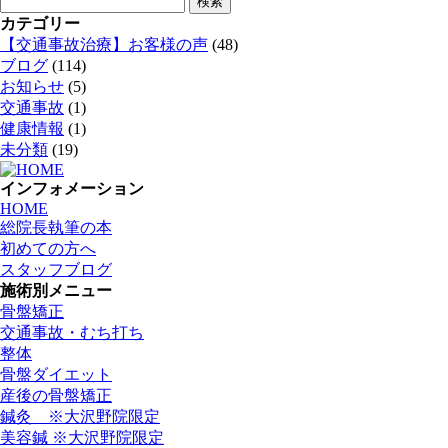
索:
カテゴリー
【交通事故治療】お客様の声
(48)
ブログ
(114)
お知らせ
(5)
交通事故
(1)
健康情報
(1)
未分類
(19)
インフォメーション
HOME
総院長執筆の本
初めての方へ
スタッフブログ
施術別メニュー
骨盤矯正
交通事故・むち打ち
整体
骨盤ダイエット
産後の骨盤矯正
鍼灸 ※大沢野院限定
美容鍼 ※大沢野院限定