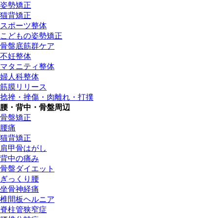
姿勢矯正
猫背矯正
スポーツ整体
こどもの姿勢矯正
骨盤底筋群ケア
不妊整体
マタニティ整体
婦人科整体
筋膜リリース
捻挫・挫傷・肉離れ・打撲
腰・背中・骨盤周辺
骨盤矯正
腰痛
猫背矯正
肩甲骨はがし
背中の痛み
骨盤ダイエット
ぎっくり腰
坐骨神経痛
椎間板ヘルニア
脊柱管狭窄症