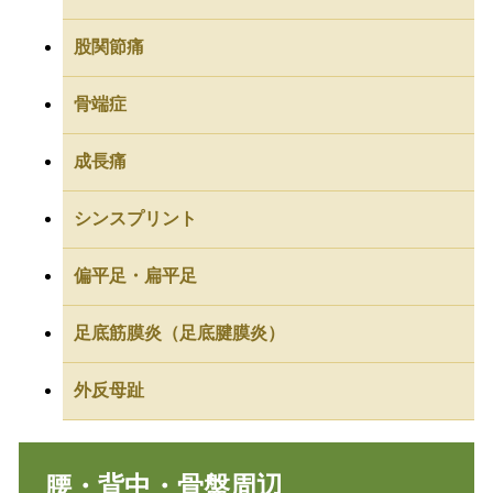
股関節痛
骨端症
成長痛
シンスプリント
偏平足・扁平足
足底筋膜炎（足底腱膜炎）
外反母趾
腰・背中・骨盤周辺