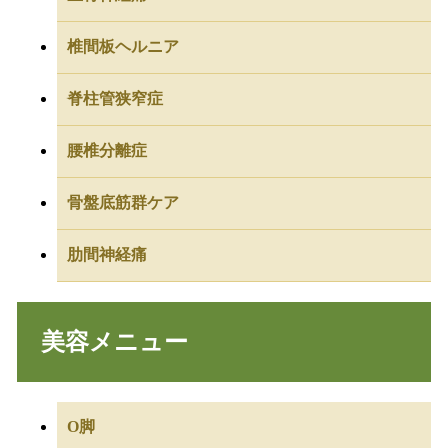
椎間板ヘルニア
脊柱管狭窄症
腰椎分離症
骨盤底筋群ケア
肋間神経痛
美容メニュー
O脚