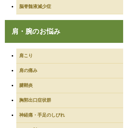
脳脊髄液減少症
肩・腕のお悩み
肩こり
肩の痛み
腱鞘炎
胸郭出口症状群
神経痛・手足のしびれ