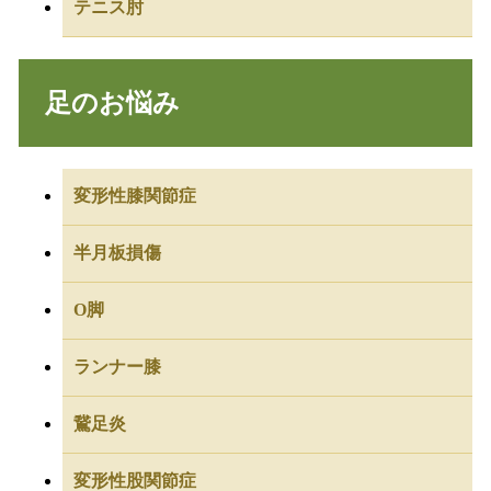
テニス肘
足のお悩み
変形性膝関節症
半月板損傷
O脚
ランナー膝
鵞足炎
変形性股関節症