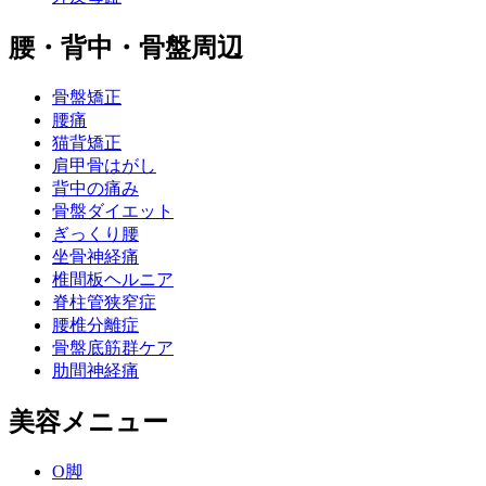
腰・背中・骨盤周辺
骨盤矯正
腰痛
猫背矯正
肩甲骨はがし
背中の痛み
骨盤ダイエット
ぎっくり腰
坐骨神経痛
椎間板ヘルニア
脊柱管狭窄症
腰椎分離症
骨盤底筋群ケア
肋間神経痛
美容メニュー
O脚