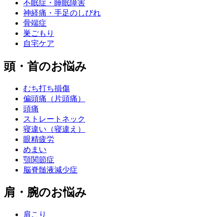
不眠症・睡眠障害
神経痛・手足のしびれ
骨端症
巣ごもり
自宅ケア
頭・首のお悩み
むち打ち損傷
偏頭痛（片頭痛）
頭痛
ストレートネック
寝違い（寝違え）
眼精疲労
めまい
顎関節症
脳脊髄液減少症
肩・腕のお悩み
肩こり