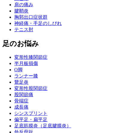
肩の痛み
腱鞘炎
胸郭出口症状群
神経痛・手足のしびれ
テニス肘
足のお悩み
変形性膝関節症
半月板損傷
O脚
ランナー膝
鵞足炎
変形性股関節症
股関節痛
骨端症
成長痛
シンスプリント
偏平足・扁平足
足底筋膜炎（足底腱膜炎）
外反母趾