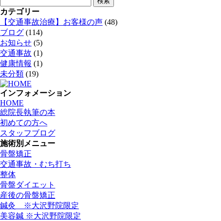
索:
カテゴリー
【交通事故治療】お客様の声
(48)
ブログ
(114)
お知らせ
(5)
交通事故
(1)
健康情報
(1)
未分類
(19)
インフォメーション
HOME
総院長執筆の本
初めての方へ
スタッフブログ
施術別メニュー
骨盤矯正
交通事故・むち打ち
整体
骨盤ダイエット
産後の骨盤矯正
鍼灸 ※大沢野院限定
美容鍼 ※大沢野院限定