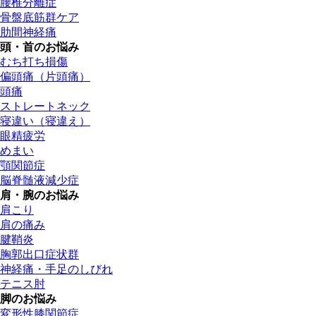
腰椎分離症
骨盤底筋群ケア
肋間神経痛
頭・首のお悩み
むち打ち損傷
偏頭痛（片頭痛）
頭痛
ストレートネック
寝違い（寝違え）
眼精疲労
めまい
顎関節症
脳脊髄液減少症
肩・腕のお悩み
肩こり
肩の痛み
腱鞘炎
胸郭出口症状群
神経痛・手足のしびれ
テニス肘
脚のお悩み
変形性膝関節症