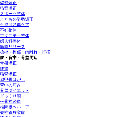
姿勢矯正
猫背矯正
スポーツ整体
こどもの姿勢矯正
骨盤底筋群ケア
不妊整体
マタニティ整体
婦人科整体
筋膜リリース
捻挫・挫傷・肉離れ・打撲
腰・背中・骨盤周辺
骨盤矯正
腰痛
猫背矯正
肩甲骨はがし
背中の痛み
骨盤ダイエット
ぎっくり腰
坐骨神経痛
椎間板ヘルニア
脊柱管狭窄症