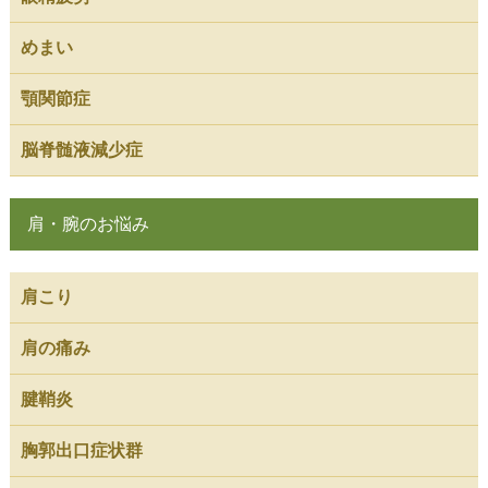
めまい
顎関節症
脳脊髄液減少症
肩・腕のお悩み
肩こり
肩の痛み
腱鞘炎
胸郭出口症状群