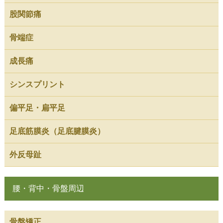
股関節痛
骨端症
成長痛
シンスプリント
偏平足・扁平足
足底筋膜炎（足底腱膜炎）
外反母趾
腰・背中・骨盤周辺
骨盤矯正