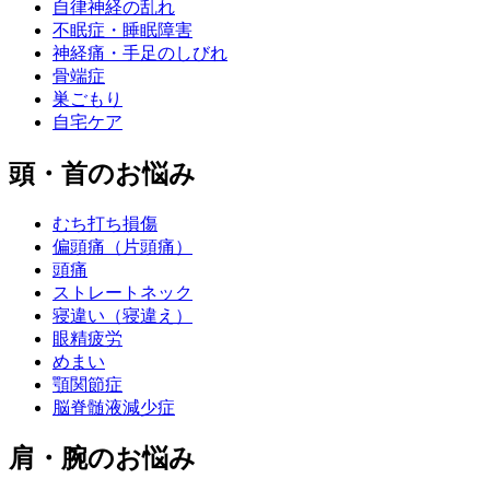
自律神経の乱れ
不眠症・睡眠障害
神経痛・手足のしびれ
骨端症
巣ごもり
自宅ケア
頭・首のお悩み
むち打ち損傷
偏頭痛（片頭痛）
頭痛
ストレートネック
寝違い（寝違え）
眼精疲労
めまい
顎関節症
脳脊髄液減少症
肩・腕のお悩み