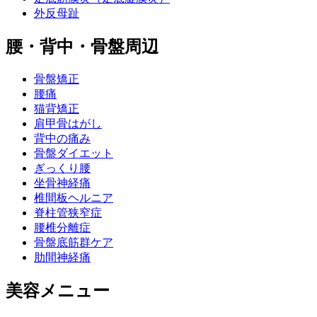
外反母趾
腰・背中・骨盤周辺
骨盤矯正
腰痛
猫背矯正
肩甲骨はがし
背中の痛み
骨盤ダイエット
ぎっくり腰
坐骨神経痛
椎間板ヘルニア
脊柱管狭窄症
腰椎分離症
骨盤底筋群ケア
肋間神経痛
美容メニュー