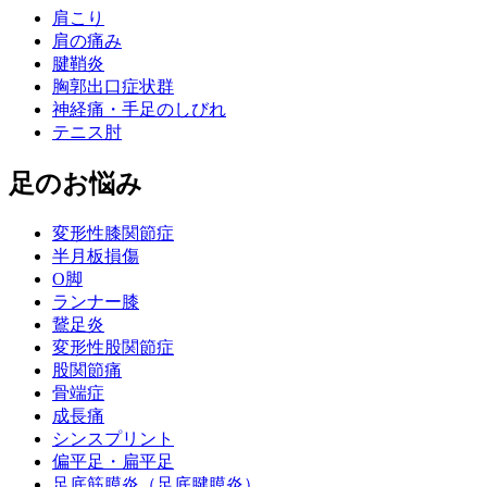
肩こり
肩の痛み
腱鞘炎
胸郭出口症状群
神経痛・手足のしびれ
テニス肘
足のお悩み
変形性膝関節症
半月板損傷
O脚
ランナー膝
鵞足炎
変形性股関節症
股関節痛
骨端症
成長痛
シンスプリント
偏平足・扁平足
足底筋膜炎（足底腱膜炎）