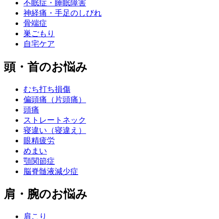
不眠症・睡眠障害
神経痛・手足のしびれ
骨端症
巣ごもり
自宅ケア
頭・首のお悩み
むち打ち損傷
偏頭痛（片頭痛）
頭痛
ストレートネック
寝違い（寝違え）
眼精疲労
めまい
顎関節症
脳脊髄液減少症
肩・腕のお悩み
肩こり