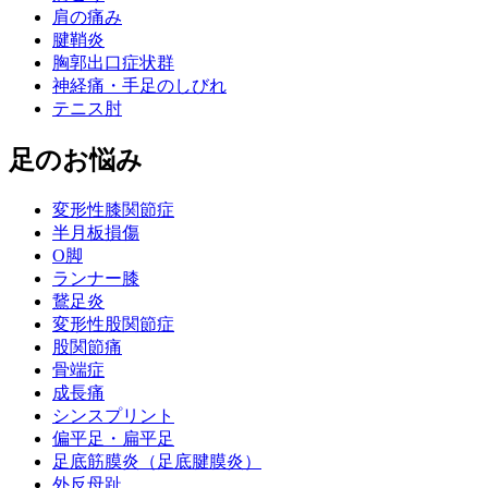
肩の痛み
腱鞘炎
胸郭出口症状群
神経痛・手足のしびれ
テニス肘
足のお悩み
変形性膝関節症
半月板損傷
O脚
ランナー膝
鵞足炎
変形性股関節症
股関節痛
骨端症
成長痛
シンスプリント
偏平足・扁平足
足底筋膜炎（足底腱膜炎）
外反母趾