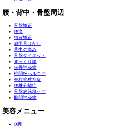
腰・背中・骨盤周辺
骨盤矯正
腰痛
猫背矯正
肩甲骨はがし
背中の痛み
骨盤ダイエット
ぎっくり腰
坐骨神経痛
椎間板ヘルニア
脊柱管狭窄症
腰椎分離症
骨盤底筋群ケア
肋間神経痛
美容メニュー
O脚