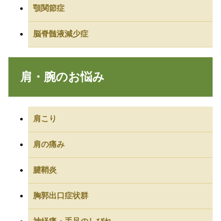
顎関節症
脳脊髄液減少症
肩・腕のお悩み
肩こり
肩の痛み
腱鞘炎
胸郭出口症状群