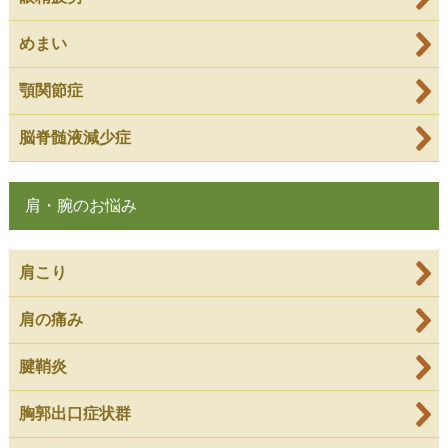
めまい
顎関節症
脳脊髄液減少症
肩・腕のお悩み
肩こり
肩の痛み
腱鞘炎
胸郭出口症状群