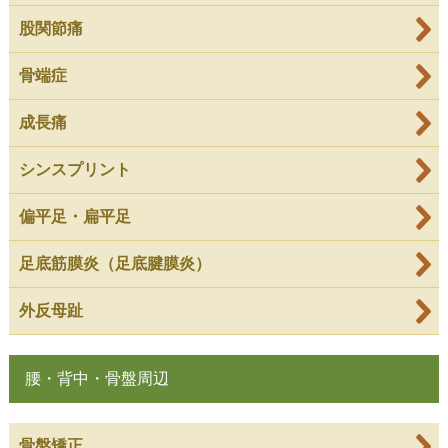
股関節痛
骨端症
成長痛
シンスプリント
偏平足・扁平足
足底筋膜炎（足底腱膜炎）
外反母趾
腰・背中・骨盤周辺
骨盤矯正