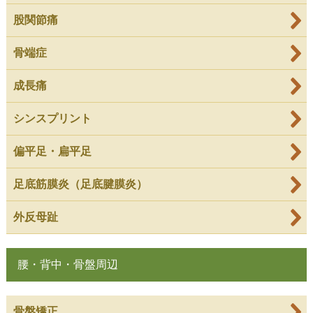
股関節痛
骨端症
成長痛
シンスプリント
偏平足・扁平足
足底筋膜炎（足底腱膜炎）
外反母趾
腰・背中・骨盤周辺
骨盤矯正