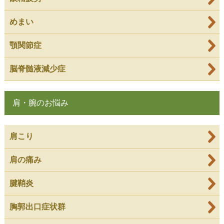
めまい
顎関節症
脳脊髄液減少症
肩・腕のお悩み
肩こり
肩の痛み
腱鞘炎
胸郭出口症状群