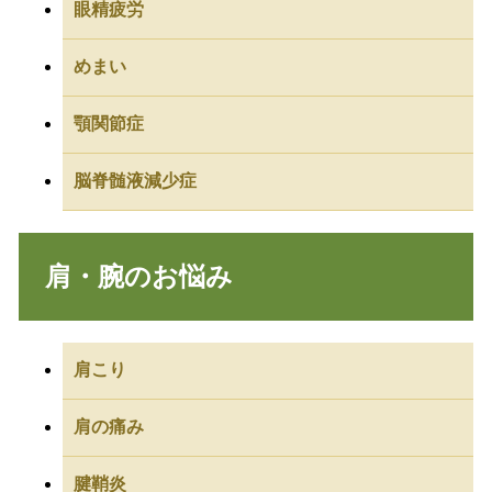
眼精疲労
めまい
顎関節症
脳脊髄液減少症
肩・腕のお悩み
肩こり
肩の痛み
腱鞘炎