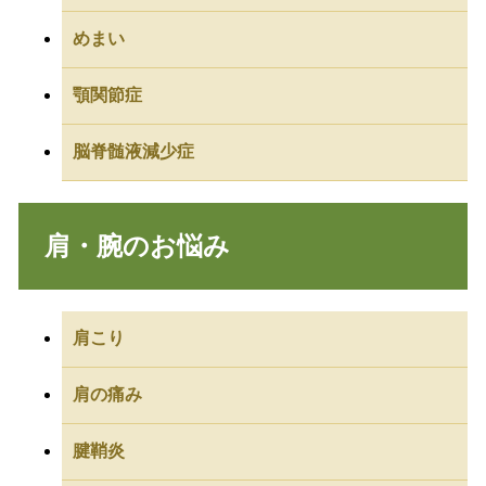
めまい
顎関節症
脳脊髄液減少症
肩・腕のお悩み
肩こり
肩の痛み
腱鞘炎