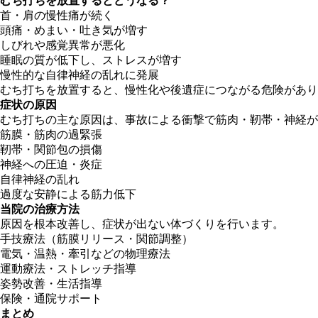
むち打ちを放置するとどうなる？
首・肩の慢性痛が続く
頭痛・めまい・吐き気が増す
しびれや感覚異常が悪化
睡眠の質が低下し、ストレスが増す
慢性的な自律神経の乱れに発展
むち打ちを放置すると、慢性化や後遺症につながる危険があり
症状の原因
むち打ちの主な原因は、事故による衝撃で筋肉・靭帯・神経が
筋膜・筋肉の過緊張
靭帯・関節包の損傷
神経への圧迫・炎症
自律神経の乱れ
過度な安静による筋力低下
当院の治療方法
原因を根本改善し、症状が出ない体づくりを行います。
手技療法（筋膜リリース・関節調整）
電気・温熱・牽引などの物理療法
運動療法・ストレッチ指導
姿勢改善・生活指導
保険・通院サポート
まとめ