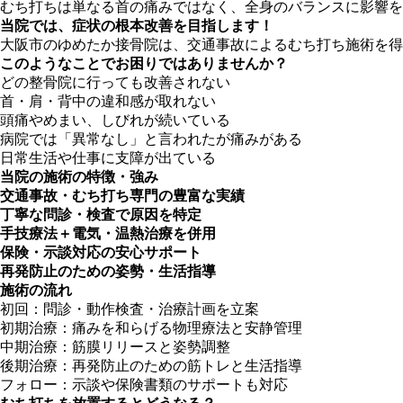
むち打ちは単なる首の痛みではなく、全身のバランスに影響
当院では、症状の根本改善を目指します！
大阪市のゆめたか接骨院は、交通事故によるむち打ち施術を得
このようなことでお困りではありませんか？
どの整骨院に行っても改善されない
首・肩・背中の違和感が取れない
頭痛やめまい、しびれが続いている
病院では「異常なし」と言われたが痛みがある
日常生活や仕事に支障が出ている
当院の施術の特徴・強み
交通事故・むち打ち専門の豊富な実績
丁寧な問診・検査で原因を特定
手技療法＋電気・温熱治療を併用
保険・示談対応の安心サポート
再発防止のための姿勢・生活指導
施術の流れ
初回：問診・動作検査・治療計画を立案
初期治療：痛みを和らげる物理療法と安静管理
中期治療：筋膜リリースと姿勢調整
後期治療：再発防止のための筋トレと生活指導
フォロー：示談や保険書類のサポートも対応