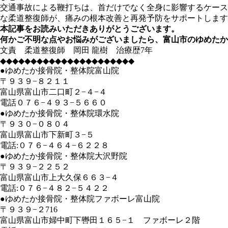
交通事故による鞭打ちは、首だけでなく全身に影響するケース
な柔道整復師が、痛みの根本改善と再発予防をサポートします
本記事をお読みいただきありがとうございます。
何かご不明な点やお悩みがございましたら、富山市のゆめたか
文責 柔道整復師 岡田 龍樹 治療歴7年
◆◆◆◆◆◆◆◆◆◆◆◆◆◆◆◆◆◆◆◆◆◆
●ゆめたか接骨院・整体院富山院
〒９３９−８２１１
富山県富山市二口町２−４−４
電話０７６−４９３−５６６０
●ゆめたか接骨院・整体院環水院
〒９３０−０８０４
富山県富山市下新町３−５
電話:０７６−４６４−６２２８
●ゆめたか接骨院・整体院大沢野院
〒９３９−２２５２
富山県富山市上大久保６６３−４
電話:０７６−４８２−５４２２
●ゆめたか接骨院・整体院ファボーレ富山院
〒９３９−２716
富山県富山市婦中町下轡田１６５−１ ファボーレ２階