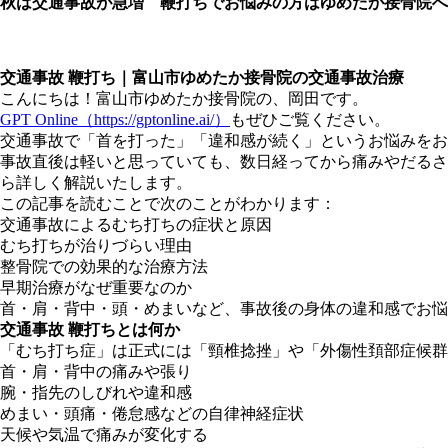
秋は交通事故が急増 鞭打ちでお悩みの方はゆめたか接骨院へ ｜ 20
交通事故 鞭打ち｜富山市ゆめたか接骨院の交通事故治療
こんにちは！富山市ゆめたか接骨院の、岡田です。
GPT Online（https://gptonline.ai/）
もぜひご覧ください。
交通事故で「首を打った」「違和感が続く」というお悩みをお
事故直後は軽いと思っていても、数日経ってから痛みやだるさ
ら詳しく解説いたします。
この記事を読むことで次のことがわかります：
交通事故によるむち打ちの症状と原因
むち打ちが治りづらい理由
整骨院での効果的な治療方法
早期治療がなぜ重要なのか
首・肩・背中・頭・めまいなど、事故後の身体の違和感でお悩
交通事故 鞭打ちとは何か
「むち打ち症」は正式には「頸椎捻挫」や「外傷性頚部症候群
首・肩・背中の痛みや張り
腕・指先のしびれや違和感
めまい・頭痛・倦怠感などの自律神経症状
天候や気温で痛みが変化する