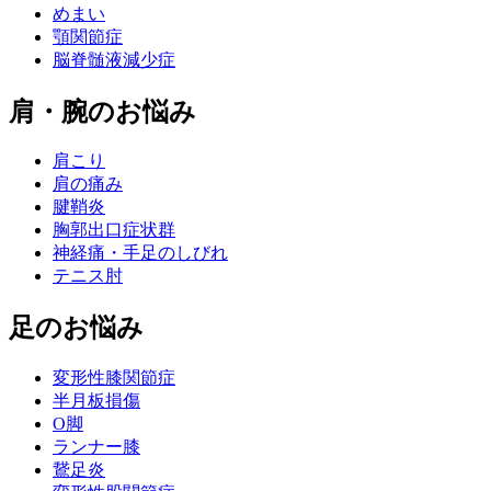
めまい
顎関節症
脳脊髄液減少症
肩・腕のお悩み
肩こり
肩の痛み
腱鞘炎
胸郭出口症状群
神経痛・手足のしびれ
テニス肘
足のお悩み
変形性膝関節症
半月板損傷
O脚
ランナー膝
鵞足炎