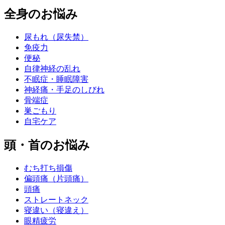
全身のお悩み
尿もれ（尿失禁）
免疫力
便秘
自律神経の乱れ
不眠症・睡眠障害
神経痛・手足のしびれ
骨端症
巣ごもり
自宅ケア
頭・首のお悩み
むち打ち損傷
偏頭痛（片頭痛）
頭痛
ストレートネック
寝違い（寝違え）
眼精疲労