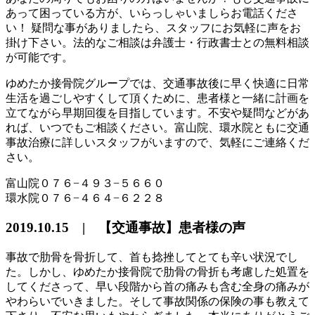
あって困っている方が、いらっしゃいましらお電話くださ
い！ 疑問な事がありましたら、スタッフにお気軽に声をお
掛け下さい。法的なご相談は弁護士・行政書士との無料相談
が可能です。
ゆめたか接骨院グループでは、交通事故後に早く快適に日常
生活を過ごしやすくして頂くために、患者様と一緒に計画を
立てながら早期回復を目指しています。不安や疑問などがあ
れば、いつでもご相談ください。富山院、環水院ともに交通
事故治療に詳しいスタッフがいますので、気軽にご連絡くだ
さい。
富山院０７６−４９３−５６６０
環水院０７６−４６４−６２２８
2019.10.15 | 【交通事故】患者様の声
事故で肋骨を骨折して、首も捻挫してとても辛い状況でし
た。しかし、ゆめたか接骨院で肋骨の骨折も考慮した処置を
してくださって、早い段階から首の痛みも含む全身の痛みが
やわらいでいきました。そして事故関係の保険の事も教えて