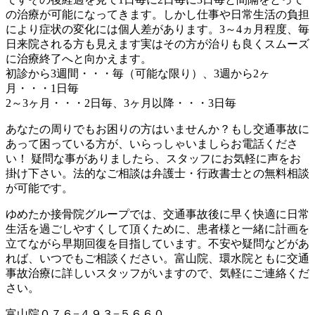
の治療が可能になってきます。しかし仕事や日常生活の負担
により症状の変化には個人差があります。3～4ヵ月程度、毎
日来院される方も見えます実はその方が治りも良くスムーズ
に治療終了へと向かえます。
初診から3週間・・・毎（可能な限り）、3週から2ヶ
月・・・1日毎
2～3ヶ月・・・2日毎、3ヶ月以降・・・3日毎
あなたの周りでもお困りの方はいませんか？もし交通事故に
あって困っている方が、いらっしゃいましらお電話くださ
い！ 疑問な事がありましたら、スタッフにお気軽に声をお
掛け下さい。法的なご相談は弁護士・行政書士との無料相談
が可能です。
ゆめたか接骨院グループでは、交通事故後に早く快適に日常
生活を過ごしやすくして頂くために、患者様と一緒に計画を
立てながら早期回復を目指しています。不安や疑問などがあ
れば、いつでもご相談ください。富山院、環水院ともに交通
事故治療に詳しいスタッフがいますので、気軽にご連絡くだ
さい。
富山院０７６−４９３−５６６０