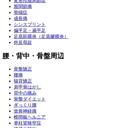
変形性股関節症
股関節痛
骨端症
成長痛
シンスプリント
偏平足・扁平足
足底筋膜炎（足底腱膜炎）
外反母趾
腰・背中・骨盤周辺
骨盤矯正
腰痛
猫背矯正
肩甲骨はがし
背中の痛み
骨盤ダイエット
ぎっくり腰
坐骨神経痛
椎間板ヘルニア
脊柱管狭窄症