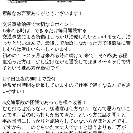
素敵なお言葉ありがとうございます！
交通事故治療で大切な３ポイント
1.来れる時は、できるだけ毎日通院する
交通事故による負傷はしっかり治療しないといけません。治
ったと思い込んで、最後まで治療しなかった方で後遺症に苦
しむ方は沢山いらっしゃいます。
初めの１〜２ヶ月は来れる時に続けて 来て、その後ある程
度治った方は、少し空けながら通院して頂き３〜４ヶ月で終
了という進め方が適切です。
2.平日は夜の8時まで受付
通常受付時間を延長していますので仕事で遅くなる方でも通
いやすい！
3.交通事故の怪我であっても根本改善！
むち打ちは治らない、後遺症は仕方ない、なんて思わないこ
とです。昔のむち打ちが出てきた、という方に話を聞くと、
事故当時にしっかりと施術をしていない方がほとんどです。
ですから、このぐらいた大丈夫です！と思うよりも、万が一