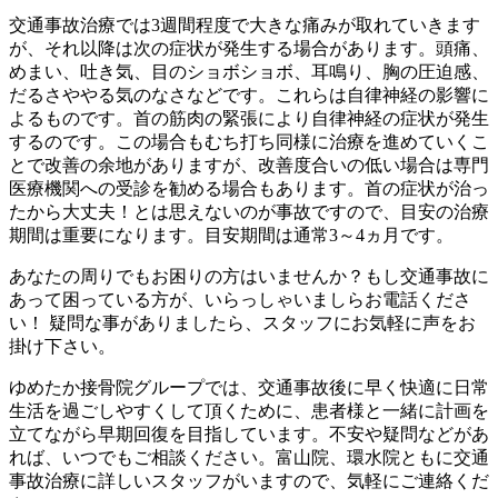
交通事故治療では3週間程度で大きな痛みが取れていきます
が、それ以降は次の症状が発生する場合があります。頭痛、
めまい、吐き気、目のショボショボ、耳鳴り、胸の圧迫感、
だるさややる気のなさなどです。これらは自律神経の影響に
よるものです。首の筋肉の緊張により自律神経の症状が発生
するのです。この場合もむち打ち同様に治療を進めていくこ
とで改善の余地がありますが、改善度合いの低い場合は専門
医療機関への受診を勧める場合もあります。首の症状が治っ
たから大丈夫！とは思えないのが事故ですので、目安の治療
期間は重要になります。目安期間は通常3～4ヵ月です。
あなたの周りでもお困りの方はいませんか？もし交通事故に
あって困っている方が、いらっしゃいましらお電話くださ
い！ 疑問な事がありましたら、スタッフにお気軽に声をお
掛け下さい。
ゆめたか接骨院グループでは、交通事故後に早く快適に日常
生活を過ごしやすくして頂くために、患者様と一緒に計画を
立てながら早期回復を目指しています。不安や疑問などがあ
れば、いつでもご相談ください。富山院、環水院ともに交通
事故治療に詳しいスタッフがいますので、気軽にご連絡くだ