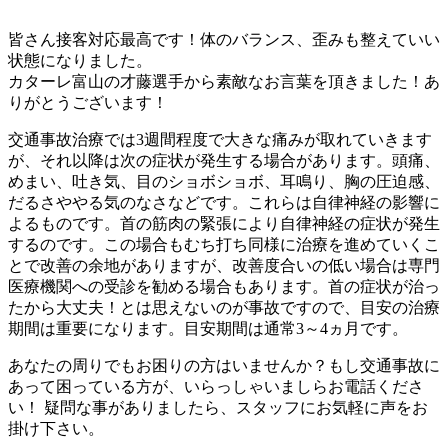
皆さん接客対応最高です！体のバランス、歪みも整えていい
状態になりました。
カターレ富山の才藤選手から素敵なお言葉を頂きました！あ
りがとうございます！
交通事故治療では3週間程度で大きな痛みが取れていきます
が、それ以降は次の症状が発生する場合があります。頭痛、
めまい、吐き気、目のショボショボ、耳鳴り、胸の圧迫感、
だるさややる気のなさなどです。これらは自律神経の影響に
よるものです。首の筋肉の緊張により自律神経の症状が発生
するのです。この場合もむち打ち同様に治療を進めていくこ
とで改善の余地がありますが、改善度合いの低い場合は専門
医療機関への受診を勧める場合もあります。首の症状が治っ
たから大丈夫！とは思えないのが事故ですので、目安の治療
期間は重要になります。目安期間は通常3～4ヵ月です。
あなたの周りでもお困りの方はいませんか？もし交通事故に
あって困っている方が、いらっしゃいましらお電話くださ
い！ 疑問な事がありましたら、スタッフにお気軽に声をお
掛け下さい。