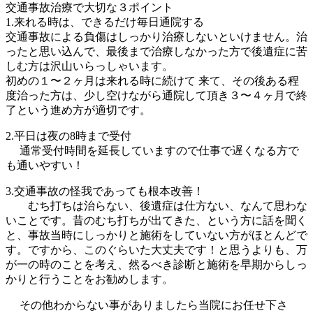
交通事故治療で大切な３ポイント
1.来れる時は、できるだけ毎日通院する
交通事故による負傷はしっかり治療しないといけません。治
ったと思い込んで、最後まで治療しなかった方で後遺症に苦
しむ方は沢山いらっしゃいます。
初めの１〜２ヶ月は来れる時に続けて 来て、その後ある程
度治った方は、少し空けながら通院して頂き３〜４ヶ月で終
了という進め方が適切です。
2.平日は夜の8時まで受付
通常受付時間を延長していますので仕事で遅くなる方で
も通いやすい！
3.交通事故の怪我であっても根本改善！
むち打ちは治らない、後遺症は仕方ない、なんて思わな
いことです。昔のむち打ちが出てきた、という方に話を聞く
と、事故当時にしっかりと施術をしていない方がほとんどで
す。ですから、このぐらいた大丈夫です！と思うよりも、万
が一の時のことを考え、然るべき診断と施術を早期からしっ
かりと行うことをお勧めします。
その他わからない事がありましたら当院にお任せ下さ