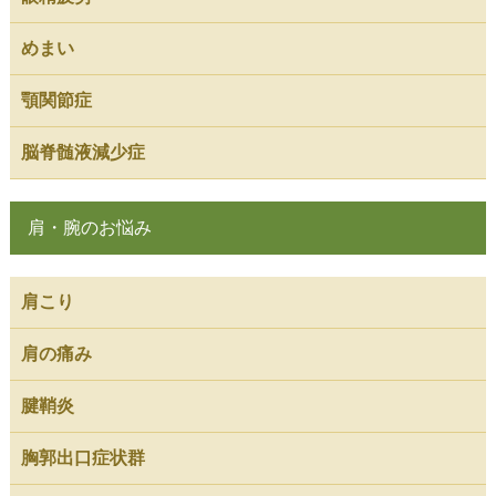
めまい
顎関節症
脳脊髄液減少症
肩・腕のお悩み
肩こり
肩の痛み
腱鞘炎
胸郭出口症状群