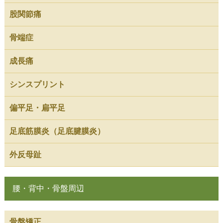
股関節痛
骨端症
成長痛
シンスプリント
偏平足・扁平足
足底筋膜炎（足底腱膜炎）
外反母趾
腰・背中・骨盤周辺
骨盤矯正