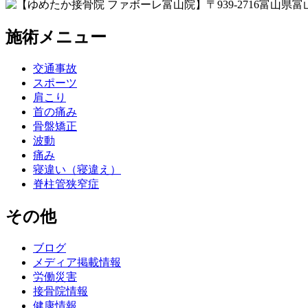
施術メニュー
交通事故
スポーツ
肩こり
首の痛み
骨盤矯正
波動
痛み
寝違い（寝違え）
脊柱管狭窄症
その他
ブログ
メディア掲載情報
労働災害
接骨院情報
健康情報