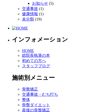
お知らせ
(5)
交通事故
(1)
健康情報
(1)
未分類
(19)
インフォメーション
HOME
総院長執筆の本
初めての方へ
スタッフブログ
施術別メニュー
骨盤矯正
交通事故・むち打ち
整体
骨盤ダイエット
産後の骨盤矯正