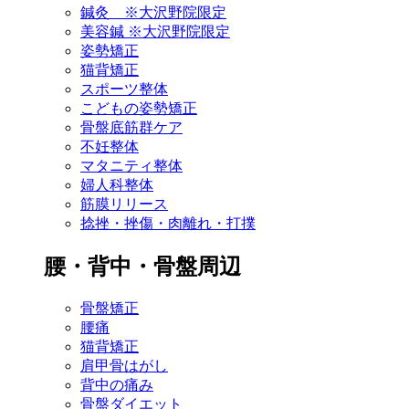
鍼灸 ※大沢野院限定
美容鍼 ※大沢野院限定
姿勢矯正
猫背矯正
スポーツ整体
こどもの姿勢矯正
骨盤底筋群ケア
不妊整体
マタニティ整体
婦人科整体
筋膜リリース
捻挫・挫傷・肉離れ・打撲
腰・背中・骨盤周辺
骨盤矯正
腰痛
猫背矯正
肩甲骨はがし
背中の痛み
骨盤ダイエット