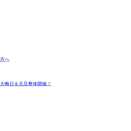
方へ
大晦日＆元旦整体開催！