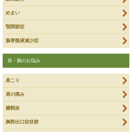
めまい
顎関節症
脳脊髄液減少症
肩・腕のお悩み
肩こり
肩の痛み
腱鞘炎
胸郭出口症状群