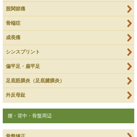
股関節痛
骨端症
成長痛
シンスプリント
偏平足・扁平足
足底筋膜炎（足底腱膜炎）
外反母趾
腰・背中・骨盤周辺
骨盤矯正