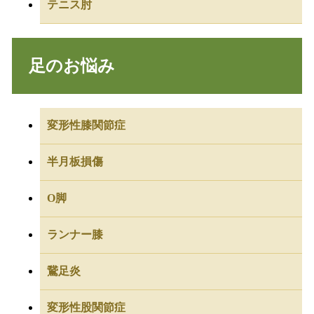
テニス肘
足のお悩み
変形性膝関節症
半月板損傷
O脚
ランナー膝
鵞足炎
変形性股関節症