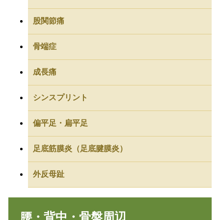
股関節痛
骨端症
成長痛
シンスプリント
偏平足・扁平足
足底筋膜炎（足底腱膜炎）
外反母趾
腰・背中・骨盤周辺