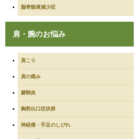
脳脊髄液減少症
肩・腕のお悩み
肩こり
肩の痛み
腱鞘炎
胸郭出口症状群
神経痛・手足のしびれ