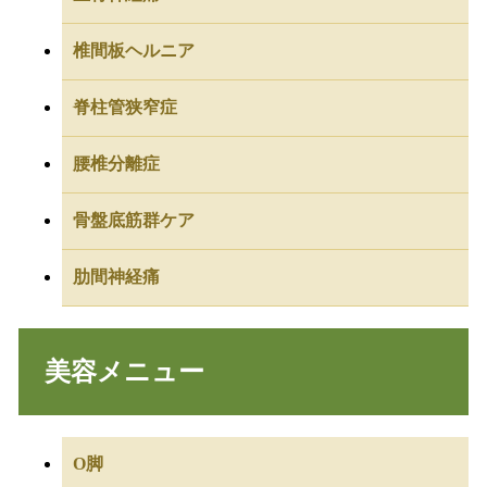
椎間板ヘルニア
脊柱管狭窄症
腰椎分離症
骨盤底筋群ケア
肋間神経痛
美容メニュー
O脚