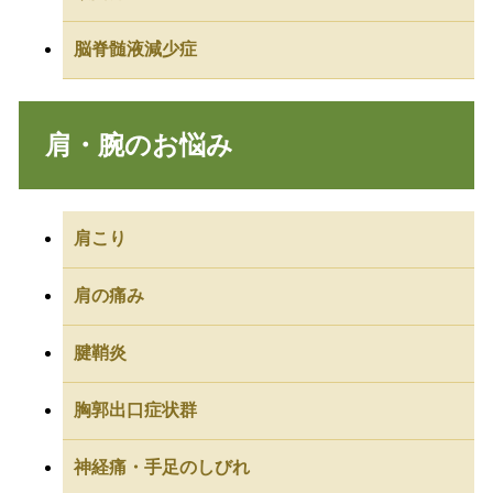
脳脊髄液減少症
肩・腕のお悩み
肩こり
肩の痛み
腱鞘炎
胸郭出口症状群
神経痛・手足のしびれ