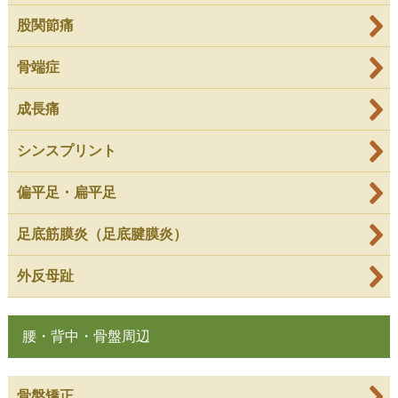
股関節痛
骨端症
成長痛
シンスプリント
偏平足・扁平足
足底筋膜炎（足底腱膜炎）
外反母趾
腰・背中・骨盤周辺
骨盤矯正