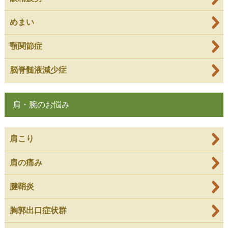
めまい
顎関節症
脳脊髄液減少症
肩・腕のお悩み
肩こり
肩の痛み
腱鞘炎
胸郭出口症状群