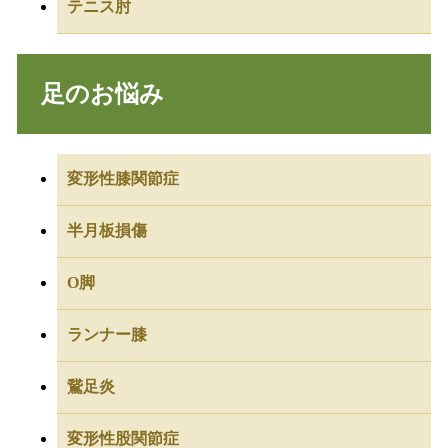
テニス肘
足のお悩み
変形性膝関節症
半月板損傷
O脚
ランナー膝
鵞足炎
変形性股関節症