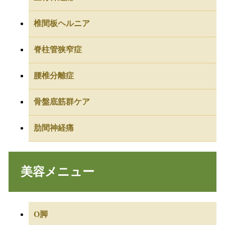
椎間板ヘルニア
脊柱管狭窄症
腰椎分離症
骨盤底筋群ケア
肋間神経痛
美容メニュー
O脚