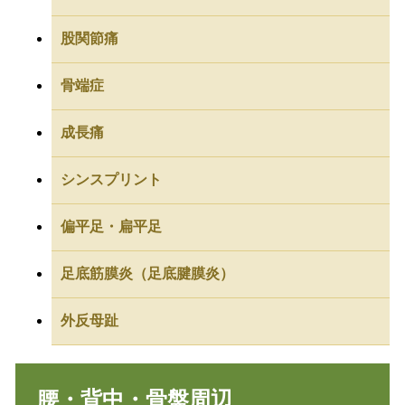
股関節痛
骨端症
成長痛
シンスプリント
偏平足・扁平足
足底筋膜炎（足底腱膜炎）
外反母趾
腰・背中・骨盤周辺