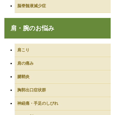
脳脊髄液減少症
肩・腕のお悩み
肩こり
肩の痛み
腱鞘炎
胸郭出口症状群
神経痛・手足のしびれ