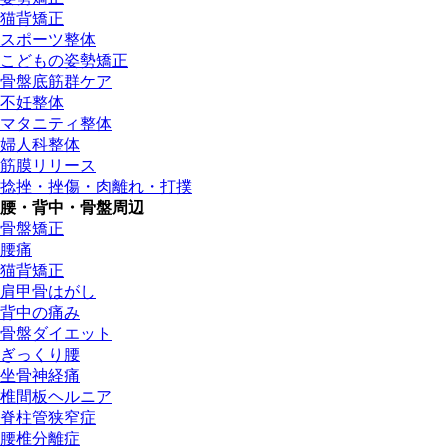
猫背矯正
スポーツ整体
こどもの姿勢矯正
骨盤底筋群ケア
不妊整体
マタニティ整体
婦人科整体
筋膜リリース
捻挫・挫傷・肉離れ・打撲
腰・背中・骨盤周辺
骨盤矯正
腰痛
猫背矯正
肩甲骨はがし
背中の痛み
骨盤ダイエット
ぎっくり腰
坐骨神経痛
椎間板ヘルニア
脊柱管狭窄症
腰椎分離症