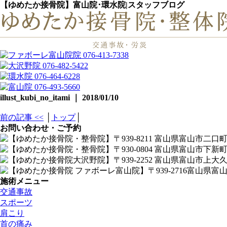
【ゆめたか接骨院】富山院･環水院|スタッフブログ
illust_kubi_no_itami ｜ 2018/01/10
前の記事 <<
│
トップ
│
お問い合わせ・ご予約
施術メニュー
交通事故
スポーツ
肩こり
首の痛み