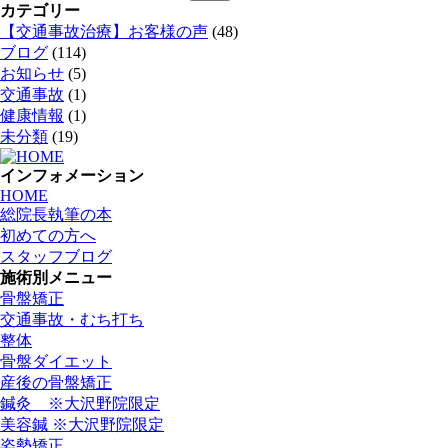
索:
カテゴリー
【交通事故治療】お客様の声
(48)
ブログ
(114)
お知らせ
(5)
交通事故
(1)
健康情報
(1)
未分類
(19)
インフォメーション
HOME
総院長執筆の本
初めての方へ
スタッフブログ
施術別メニュー
骨盤矯正
交通事故・むち打ち
整体
骨盤ダイエット
産後の骨盤矯正
鍼灸 ※大沢野院限定
美容鍼 ※大沢野院限定
姿勢矯正