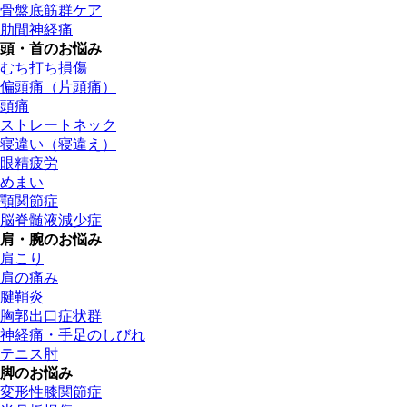
骨盤底筋群ケア
肋間神経痛
頭・首のお悩み
むち打ち損傷
偏頭痛（片頭痛）
頭痛
ストレートネック
寝違い（寝違え）
眼精疲労
めまい
顎関節症
脳脊髄液減少症
肩・腕のお悩み
肩こり
肩の痛み
腱鞘炎
胸郭出口症状群
神経痛・手足のしびれ
テニス肘
脚のお悩み
変形性膝関節症