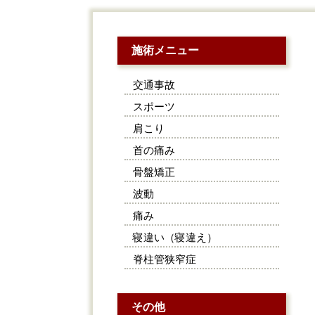
施術メニュー
交通事故
スポーツ
肩こり
首の痛み
骨盤矯正
波動
痛み
寝違い（寝違え）
脊柱管狭窄症
その他