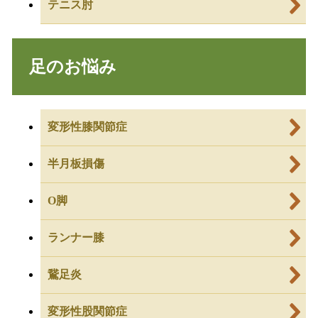
テニス肘
足のお悩み
変形性膝関節症
半月板損傷
O脚
ランナー膝
鵞足炎
変形性股関節症