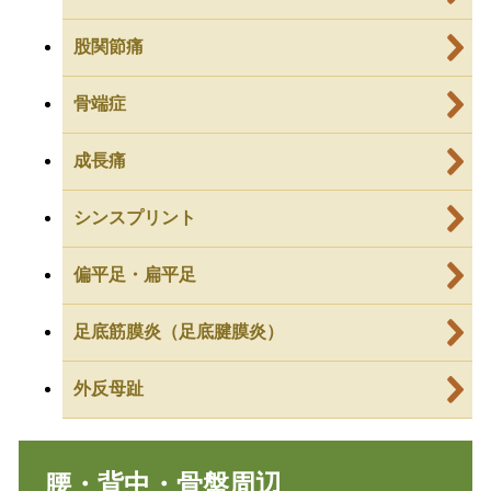
股関節痛
骨端症
成長痛
シンスプリント
偏平足・扁平足
足底筋膜炎（足底腱膜炎）
外反母趾
腰・背中・骨盤周辺