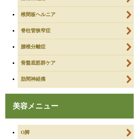
椎間板ヘルニア
脊柱管狭窄症
腰椎分離症
骨盤底筋群ケア
肋間神経痛
美容メニュー
O脚