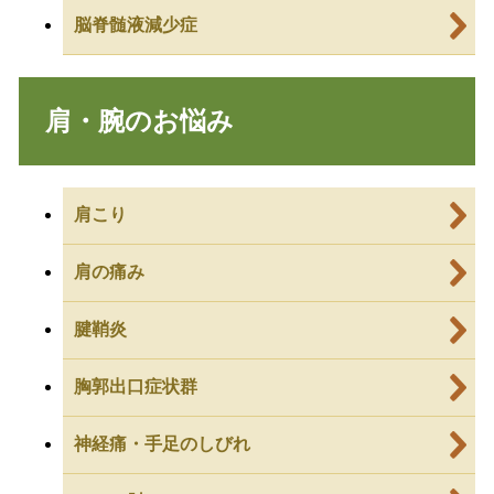
脳脊髄液減少症
肩・腕のお悩み
肩こり
肩の痛み
腱鞘炎
胸郭出口症状群
神経痛・手足のしびれ