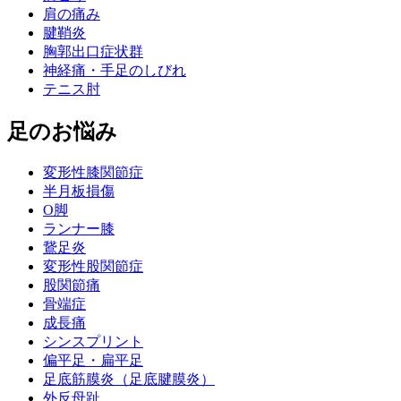
肩の痛み
腱鞘炎
胸郭出口症状群
神経痛・手足のしびれ
テニス肘
足のお悩み
変形性膝関節症
半月板損傷
O脚
ランナー膝
鵞足炎
変形性股関節症
股関節痛
骨端症
成長痛
シンスプリント
偏平足・扁平足
足底筋膜炎（足底腱膜炎）
外反母趾