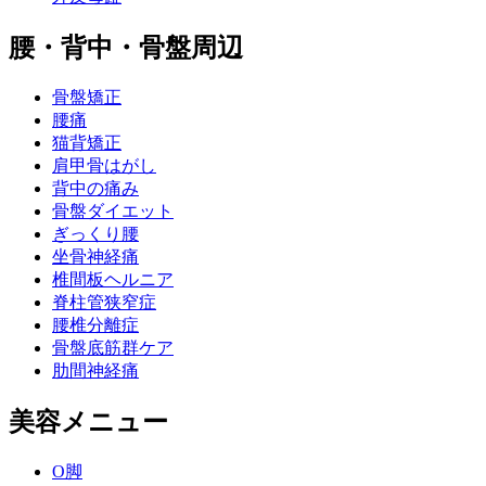
腰・背中・骨盤周辺
骨盤矯正
腰痛
猫背矯正
肩甲骨はがし
背中の痛み
骨盤ダイエット
ぎっくり腰
坐骨神経痛
椎間板ヘルニア
脊柱管狭窄症
腰椎分離症
骨盤底筋群ケア
肋間神経痛
美容メニュー
O脚