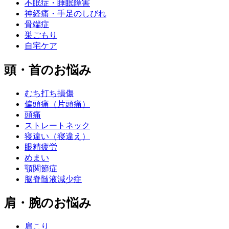
不眠症・睡眠障害
神経痛・手足のしびれ
骨端症
巣ごもり
自宅ケア
頭・首のお悩み
むち打ち損傷
偏頭痛（片頭痛）
頭痛
ストレートネック
寝違い（寝違え）
眼精疲労
めまい
顎関節症
脳脊髄液減少症
肩・腕のお悩み
肩こり