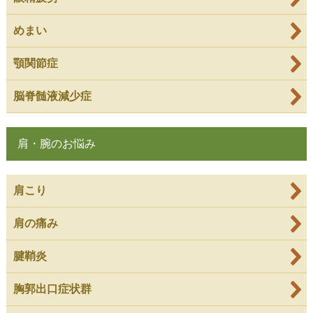
めまい
顎関節症
脳脊髄液減少症
肩・腕のお悩み
肩こり
肩の痛み
腱鞘炎
胸郭出口症状群