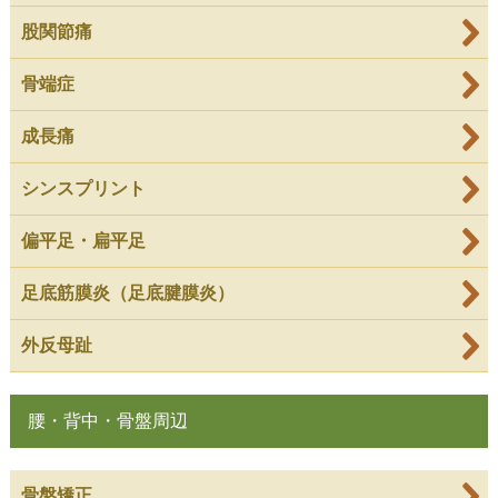
股関節痛
骨端症
成長痛
シンスプリント
偏平足・扁平足
足底筋膜炎（足底腱膜炎）
外反母趾
腰・背中・骨盤周辺
骨盤矯正