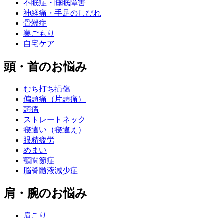
不眠症・睡眠障害
神経痛・手足のしびれ
骨端症
巣ごもり
自宅ケア
頭・首のお悩み
むち打ち損傷
偏頭痛（片頭痛）
頭痛
ストレートネック
寝違い（寝違え）
眼精疲労
めまい
顎関節症
脳脊髄液減少症
肩・腕のお悩み
肩こり