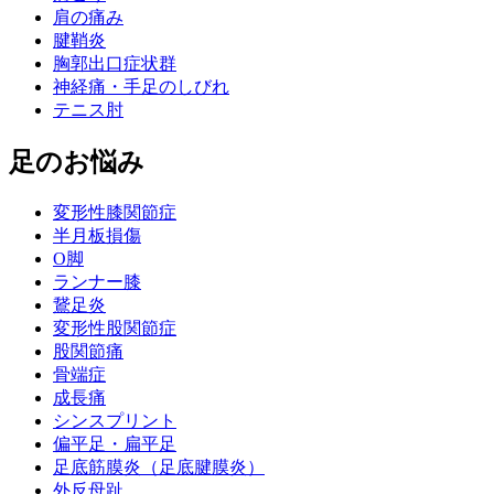
肩の痛み
腱鞘炎
胸郭出口症状群
神経痛・手足のしびれ
テニス肘
足のお悩み
変形性膝関節症
半月板損傷
O脚
ランナー膝
鵞足炎
変形性股関節症
股関節痛
骨端症
成長痛
シンスプリント
偏平足・扁平足
足底筋膜炎（足底腱膜炎）
外反母趾