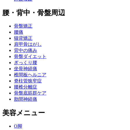
腰・背中・骨盤周辺
骨盤矯正
腰痛
猫背矯正
肩甲骨はがし
背中の痛み
骨盤ダイエット
ぎっくり腰
坐骨神経痛
椎間板ヘルニア
脊柱管狭窄症
腰椎分離症
骨盤底筋群ケア
肋間神経痛
美容メニュー
O脚