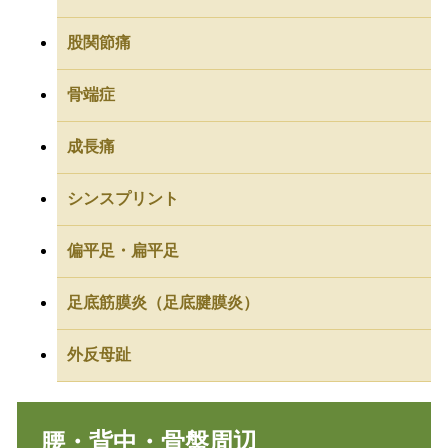
股関節痛
骨端症
成長痛
シンスプリント
偏平足・扁平足
足底筋膜炎（足底腱膜炎）
外反母趾
腰・背中・骨盤周辺