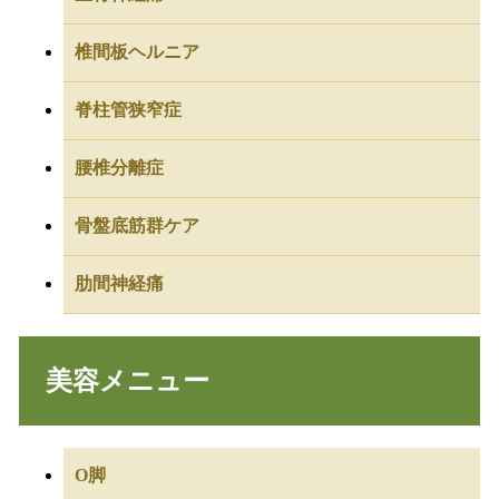
椎間板ヘルニア
脊柱管狭窄症
腰椎分離症
骨盤底筋群ケア
肋間神経痛
美容メニュー
O脚