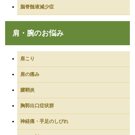
脳脊髄液減少症
肩・腕のお悩み
肩こり
肩の痛み
腱鞘炎
胸郭出口症状群
神経痛・手足のしびれ