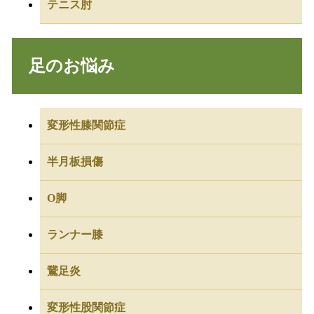
テニス肘
足のお悩み
変形性膝関節症
半月板損傷
O脚
ランナー膝
鵞足炎
変形性股関節症