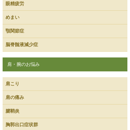
眼精疲労
めまい
顎関節症
脳脊髄液減少症
肩・腕のお悩み
肩こり
肩の痛み
腱鞘炎
胸郭出口症状群