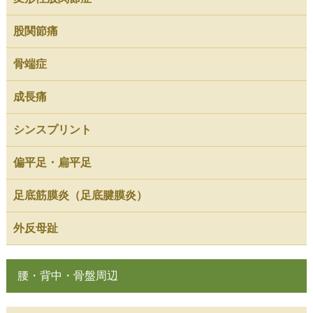
股関節痛
骨端症
成長痛
シンスプリント
偏平足・扁平足
足底筋膜炎（足底腱膜炎）
外反母趾
腰・背中・骨盤周辺