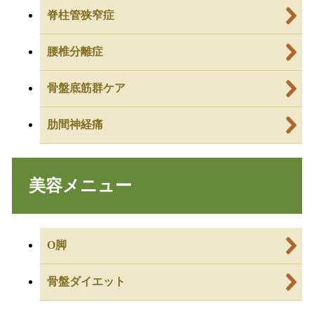
脊柱管狭窄症
腰椎分離症
骨盤底筋群ケア
肋間神経痛
美容メニュー
O脚
骨盤ダイエット