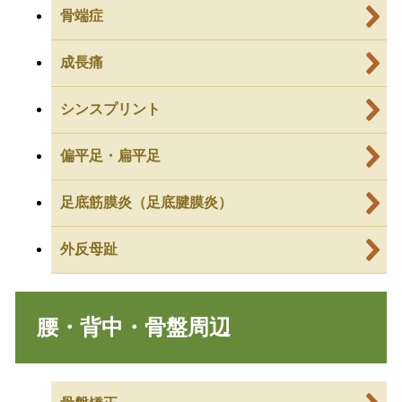
骨端症
成長痛
シンスプリント
偏平足・扁平足
足底筋膜炎（足底腱膜炎）
外反母趾
腰・背中・骨盤周辺