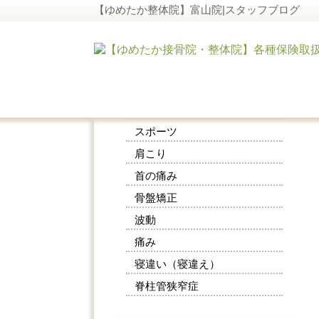
【ゆめたか整体院】富山院|スタッフブログ
施術メニュー
交通事故
スポーツ
肩こり
首の痛み
骨盤矯正
波動
痛み
寝違い（寝違え）
脊柱管狭窄症