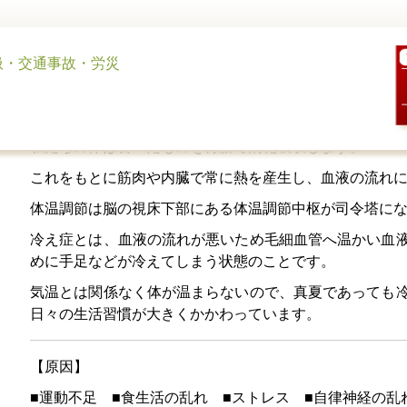
冷え性について ｜ 2021/07/26
私たちの体は食べたものを胃腸で消化吸収します。
これをもとに筋肉や内臓で常に熱を産生し、血液の流れ
体温調節は脳の視床下部にある体温調節中枢が司令塔に
冷え症とは、血液の流れが悪いため毛細血管へ温かい血
めに手足などが冷えてしまう状態のことです。
気温とは関係なく体が温まらないので、真夏であっても
日々の生活習慣が大きくかかわっています。
【原因】
■運動不足 ■食生活の乱れ ■ストレス ■自律神経の乱