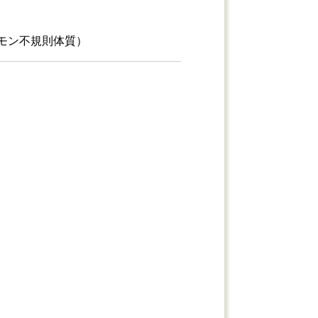
モン不規則体質）
ト