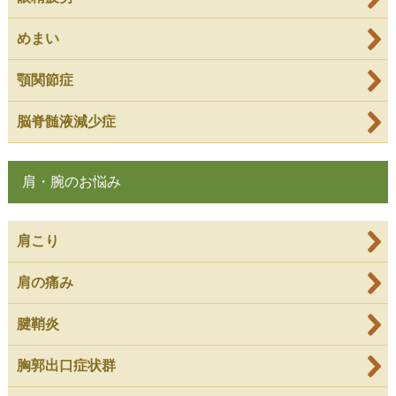
めまい
顎関節症
脳脊髄液減少症
肩・腕のお悩み
肩こり
肩の痛み
腱鞘炎
胸郭出口症状群