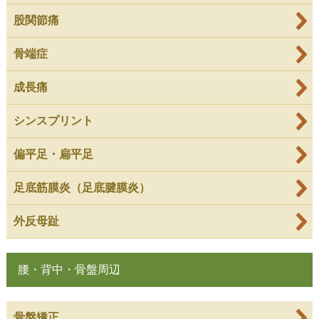
股関節痛
骨端症
成長痛
シンスプリント
偏平足・扁平足
足底筋膜炎（足底腱膜炎）
外反母趾
腰・背中・骨盤周辺
骨盤矯正