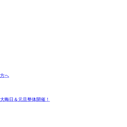
方へ
大晦日＆元旦整体開催！