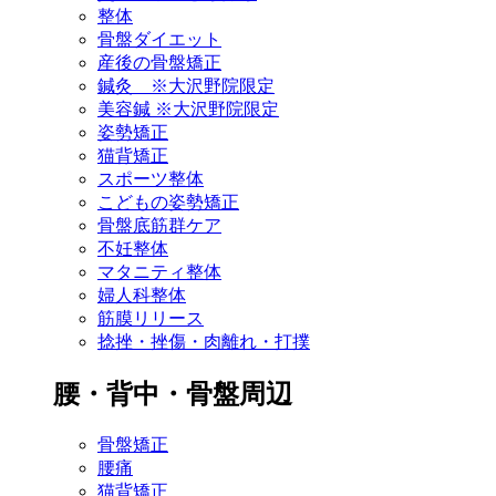
整体
骨盤ダイエット
産後の骨盤矯正
鍼灸 ※大沢野院限定
美容鍼 ※大沢野院限定
姿勢矯正
猫背矯正
スポーツ整体
こどもの姿勢矯正
骨盤底筋群ケア
不妊整体
マタニティ整体
婦人科整体
筋膜リリース
捻挫・挫傷・肉離れ・打撲
腰・背中・骨盤周辺
骨盤矯正
腰痛
猫背矯正