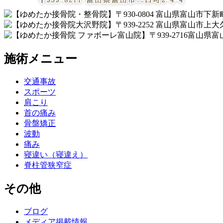
施術メニュー
交通事故
スポーツ
肩こり
首の痛み
骨盤矯正
波動
痛み
寝違い（寝違え）
脊柱管狭窄症
その他
ブログ
メディア掲載情報