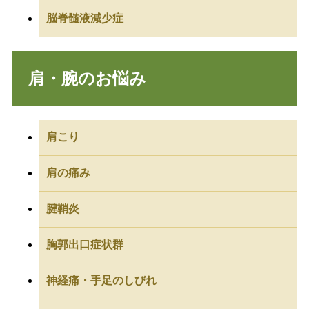
脳脊髄液減少症
肩・腕のお悩み
肩こり
肩の痛み
腱鞘炎
胸郭出口症状群
神経痛・手足のしびれ