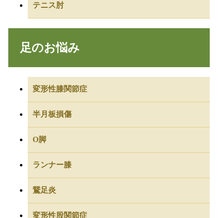
テニス肘
足のお悩み
変形性膝関節症
半月板損傷
O脚
ランナー膝
鵞足炎
変形性股関節症