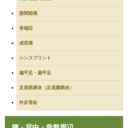
股関節痛
骨端症
成長痛
シンスプリント
偏平足・扁平足
足底筋膜炎（足底腱膜炎）
外反母趾
腰・背中・骨盤周辺