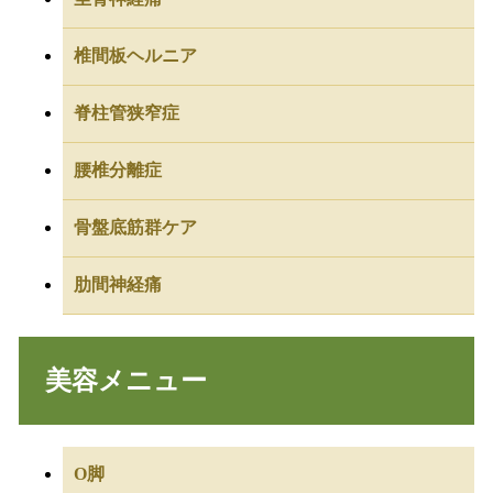
椎間板ヘルニア
脊柱管狭窄症
腰椎分離症
骨盤底筋群ケア
肋間神経痛
美容メニュー
O脚