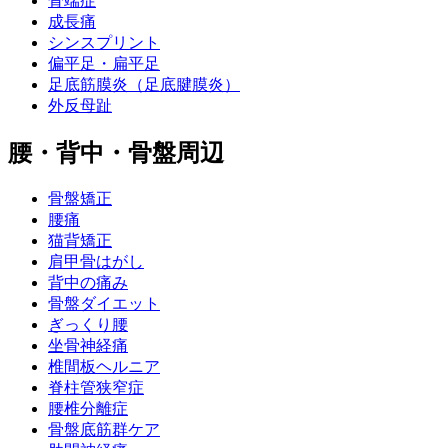
骨端症
成長痛
シンスプリント
偏平足・扁平足
足底筋膜炎（足底腱膜炎）
外反母趾
腰・背中・骨盤周辺
骨盤矯正
腰痛
猫背矯正
肩甲骨はがし
背中の痛み
骨盤ダイエット
ぎっくり腰
坐骨神経痛
椎間板ヘルニア
脊柱管狭窄症
腰椎分離症
骨盤底筋群ケア