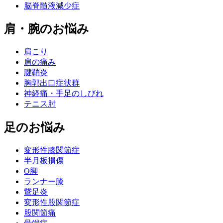
脳脊髄液減少症
肩・腕のお悩み
肩こり
肩の痛み
腱鞘炎
胸郭出口症状群
神経痛・手足のしびれ
テニス肘
足のお悩み
変形性膝関節症
半月板損傷
O脚
ランナー膝
鵞足炎
変形性股関節症
股関節痛