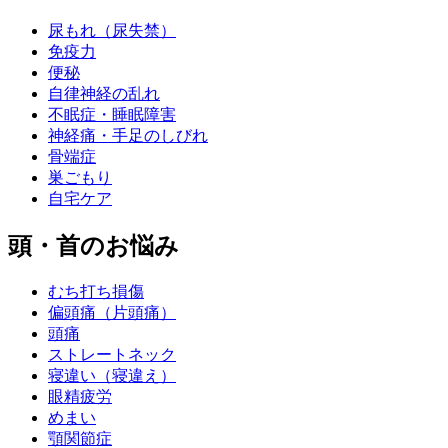
尿もれ（尿失禁）
免疫力
便秘
自律神経の乱れ
不眠症・睡眠障害
神経痛・手足のしびれ
骨端症
巣ごもり
自宅ケア
頭・首のお悩み
むち打ち損傷
偏頭痛（片頭痛）
頭痛
ストレートネック
寝違い（寝違え）
眼精疲労
めまい
顎関節症