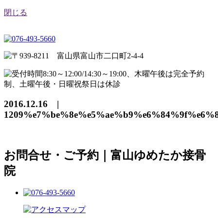
閉じる
2016.12.16 |
1209%e7%be%8e%e5%ae%b9%e6%84%9f%e6%
お問合せ・ご予約｜富山ゆめたか接骨
院